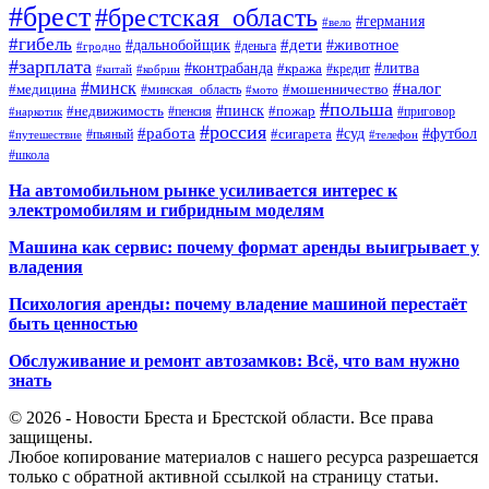
#брест
#брестская_область
#германия
#вело
#гибель
#дети
#дальнобойщик
#животное
#деньга
#гродно
#зарплата
#контрабанда
#литва
#кража
#кредит
#китай
#кобрин
#минск
#налог
#мошенничество
#медицина
#минская_область
#мото
#польша
#недвижимость
#пинск
#пожар
#пенсия
#приговор
#наркотик
#россия
#работа
#суд
#футбол
#сигарета
#путешествие
#пьяный
#телефон
#школа
На автомобильном рынке усиливается интерес к
электромобилям и гибридным моделям
Машина как сервис: почему формат аренды выигрывает у
владения
Психология аренды: почему владение машиной перестаёт
быть ценностью
Обслуживание и ремонт автозамков: Всё, что вам нужно
знать
© 2026 - Новости Бреста и Брестской области. Все права
защищены.
Любое копирование материалов с нашего ресурса разрешается
только с обратной активной ссылкой на страницу статьи.