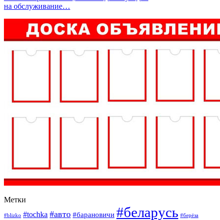
на обслуживание…
Метки
#беларусь
#авто
#tochka
#барановичи
#blizko
#берёза