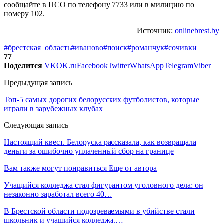
сообщайте в ПСО по телефону 7733 или в милицию по
номеру 102.
Источник:
onlinebrest.by
#брестская_область
#иваново
#поиск
#романчук
#сочивки
77
Поделится
VK
OK.ru
Facebook
Twitter
WhatsApp
Telegram
Viber
Предыдущая запись
​Топ-5 самых дорогих белорусских футболистов, которые
играли в зарубежных клубах
Следующая запись
Настоящий квест. Белоруска рассказала, как возвращала
деньги за ошибочно уплаченный сбор на границе
Вам также могут понравиться
Еще от автора
Учащийся колледжа стал фигурантом уголовного дела: он
незаконно заработал всего 40…
В Брестской области подозреваемыми в убийстве стали
школьник и учащийся колледжа.…