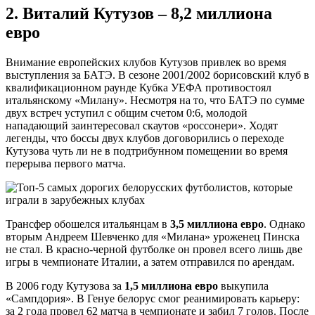
2. Виталий Кутузов – 8,2 миллиона
евро
Внимание европейских клубов Кутузов привлек во время
выступления за БАТЭ. В сезоне 2001/2002 борисовский клуб в
квалификационном раунде Кубка УЕФА противостоял
итальянскому «Милану». Несмотря на то, что БАТЭ по сумме
двух встреч уступил с общим счетом 0:6, молодой
нападающий заинтересовал скаутов «россонери». Ходят
легенды, что боссы двух клубов договорились о переходе
Кутузова чуть ли не в подтрибунном помещении во время
перерыва первого матча.
Трансфер обошелся итальянцам в
3,5 миллиона евро
. Однако
вторым Андреем Шевченко для «Милана» уроженец Пинска
не стал. В красно-черной футболке он провел всего лишь две
игры в чемпионате Италии, а затем отправился по арендам.
В 2006 году Кутузова за
1,5 миллиона евро
выкупила
«Сампдория». В Генуе белорус смог реанимировать карьеру:
за 2 года провел 62 матча в чемпионате и забил 7 голов. После