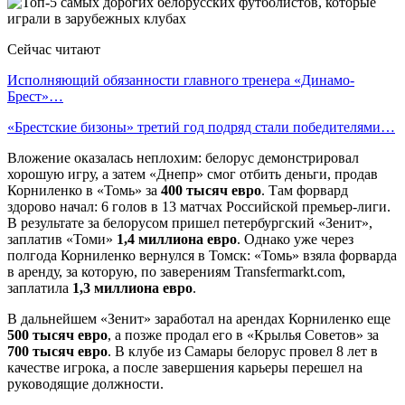
Сейчас читают
Исполняющий обязанности главного тренера «Динамо-
Брест»…
«Брестские бизоны» третий год подряд стали победителями…
Вложение оказалась неплохим: белорус демонстрировал
хорошую игру, а затем «Днепр» смог отбить деньги, продав
Корниленко в «Томь» за
400 тысяч евро
. Там форвард
здорово начал: 6 голов в 13 матчах Российской премьер-лиги.
В результате за белорусом пришел петербургский «Зенит»,
заплатив «Томи»
1,4 миллиона евро
. Однако уже через
полгода Корниленко вернулся в Томск: «Томь» взяла форварда
в аренду, за которую, по заверениям Transfermarkt.com,
заплатила
1,3 миллиона евро
.
В дальнейшем «Зенит» заработал на арендах Корниленко еще
500 тысяч евро
, а позже продал его в «Крылья Советов» за
700 тысяч евро
. В клубе из Самары белорус провел 8 лет в
качестве игрока, а после завершения карьеры перешел на
руководящие должности.