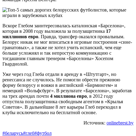
Вскоре Глебом заинтересовалась каталонская «Барселона»,
которая в 2008 году выложила за полузащитника
17
миллионов евро
. Правда, трансфер оказался провальным.
Белорус никак не мог вписаться в игровые построения «сине-
гранатовых», а также не хотел учить испанский, чем еще
больше усложнял и так непростую коммуникацию с
тогдашним главным тренером «Барселоны» Хосепом
Гвардиолой.
Уже через год Глеба отдали в аренду в «Штутгарт», но
ренессанса не случилось. Не помогли обрести прежнюю
форму белорусу и вояжи в английский «Бирмингем» и
немецкий «Вольфсбург». В результате «Барселона», заработав
на трех арендах почти
4 миллиона евро
, в 2012 году
отпустила полузащитника свободным агентом в «Крылья
Советов». В дальнейшие 8 лет карьеры Глеб переходил в
клубы исключительно на бесплатной основе.
Источник:
onlinebrest.by
#беларусь
#глеб
#футбол