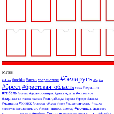
Метки
#беларусь
#авто
#tochka
#барановичи
#blizko
#берёза
#брест
#брестская_область
#германия
#вело
#гибель
#дети
#дальнобойщик
#животное
#деньга
#гродно
#зарплата
#контрабанда
#литва
#кража
#кредит
#китай
#кобрин
#минск
#налог
#мошенничество
#медицина
#минская_область
#мото
#польша
#недвижимость
#пинск
#пожар
#пенсия
#приговор
#наркотик
#россия
#работа
#суд
#футбол
#сигарета
#путешествие
#пьяный
#телефон