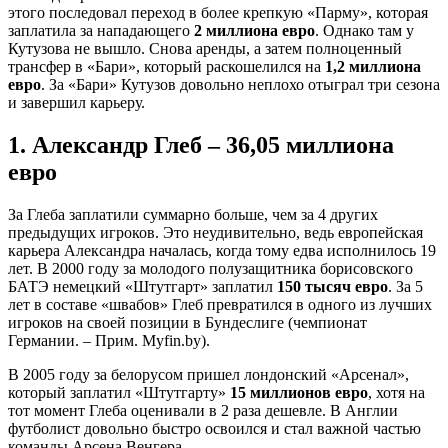
этого последовал переход в более крепкую «Парму», которая
заплатила за нападающего
2 миллиона евро
. Однако там у
Кутузова не вышло. Снова аренды, а затем полноценный
трансфер в «Бари», который раскошелился на
1,2 миллиона
евро
. За «Бари» Кутузов довольно неплохо отыграл три сезона
и завершил карьеру.
1. Александр Глеб – 36,05 миллиона
евро
За Глеба заплатили суммарно больше, чем за 4 других
предыдущих игроков. Это неудивительно, ведь европейская
карьера Александра началась, когда тому едва исполнилось 19
лет. В 2000 году за молодого полузащитника борисовского
БАТЭ немецкий «Штутгарт» заплатил
150 тысяч евро
. За 5
лет в составе «швабов» Глеб превратился в одного из лучших
игроков на своей позиции в Бундеслиге (чемпионат
Германии. – Прим. Myfin.by).
В 2005 году за белорусом пришел лондонский «Арсенал»,
который заплатил «Штутгарту»
15 миллионов евро
, хотя на
тот момент Глеба оценивали в 2 раза дешевле. В Англии
футболист довольно быстро освоился и стал важной частью
команды Арсена Венгера.