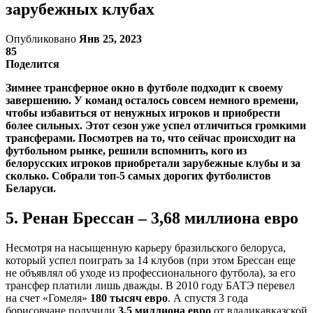
зарубежных клубах
Опубликовано
Янв 25, 2023
85
Поделится
Зимнее трансферное окно в футболе подходит к своему
завершению. У команд осталось совсем немного времени,
чтобы избавиться от ненужных игроков и приобрести
более сильных. Этот сезон уже успел отличиться громкими
трансферами. Посмотрев на то, что сейчас происходит на
футбольном рынке, решили вспомнить, кого из
белорусских игроков приобретали зарубежные клубы и за
сколько. Собрали топ-5 самых дорогих футболистов
Беларуси.
5. Ренан Брессан – 3,68 миллиона евро
Несмотря на насыщенную карьеру бразильского белоруса,
который успел поиграть за 14 клубов (при этом Брессан еще
не объявлял об уходе из профессионального футбола), за его
трансфер платили лишь дважды. В 2010 году БАТЭ перевел
на счет «Гомеля»
180 тысяч евро
. А спустя 3 года
борисовчане получили
3,5 миллиона евро
от владикавказской