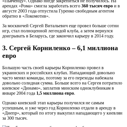
«Пьяченцу». Однако нигде закрепиться не получилось. На
арендах «Рома» смогла заработать всего
360 тысяч евро
и в
августе 2003 года отпустила Гуренко свободным агентом
обратно в «Локомотив».
За москвичей Сергей Витальевич еще провел больше сотни
игр, стал полноценной легендой клуба, а затем вернулся
доигрывать в Беларусь, где закончил карьеру в 2014 году.
3. Сергей Корниленко – 6,1 миллиона
евро
Большую часть своей карьеры Корниленко провел в
украинских и российских клубах. Нападающий довольно
часто менял команды, поэтому за его переходы набежала
довольно солидная сумма. Больше всего на Сергея потратило
киевское «Динамо», заплатив минским одноклубникам в
январе 2004 года
1,5 миллиона евро
.
Однако киевский этап карьеры получился не самым
успешным, и уже через год Корниленко отдали в аренду в
«Днепр», который по итогу выкупил нападающего у киевлян
за 300 тысяч.