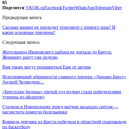
85
Поделится
VK
OK.ru
Facebook
Twitter
WhatsApp
Telegram
Viber
Предыдущая запись
Сколько машин не проходит техосмотр с первого раза? И
какие основные причины?
Следующая запись
Жительница Ивановского района не доехала до Бреста.
Женщину ищут уже неделю
Вам также могут понравиться
Еще от автора
Исполняющий обязанности главного тренера «Динамо-Брест»
Андрей Челмодеев…
«Брестские бизоны» третий год подряд стали победителями
турнира по айсштоку
Стадион в Новополоцке перед матчем засыпало снегом —
расчистить помогли болельщики
Команда девушек из Бреста победила в областной спартакиаде
по баскетболу