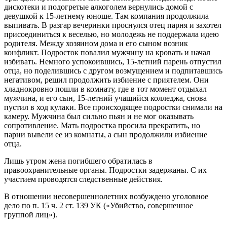
дискотеки и подогретые алкоголем вернулись домой с
девушкой к 15-летнему юноше. Там компания продолжила
выпивать. В разгар вечеринки проснулся отец парня и захотел
присоединиться к веселью, но молодежь не поддержала идею
родителя. Между хозяином дома и его сыном возник
конфликт. Подросток повалил мужчину на кровать и начал
избивать. Немного успокоившись, 15-летний парень отпустил
отца, но поделившись с другом возмущением и подпитавшись
негативом, решил продолжить избиение с приятелем. Они
хладнокровно пошли в комнату, где в тот момент отдыхал
мужчина, и его сын, 15-летний учащийся колледжа, снова
пустил в ход кулаки. Все происходящее подростки снимали на
камеру. Мужчина был сильно пьян и не мог оказывать
сопротивление. Мать подростка просила прекратить, но
парни вывели ее из комнаты, а сын продолжили избиение
отца.
Лишь утром жена погибшего обратилась в
правоохранительные органы. Подростки задержаны. С их
участием проводятся следственные действия.
В отношении несовершеннолетних возбуждено уголовное
дело по п. 15 ч. 2 ст. 139 УК («Убийство, совершенное
группой лиц»).