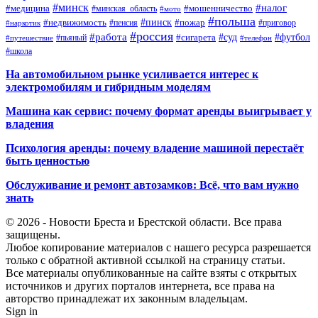
#минск
#налог
#мошенничество
#медицина
#минская_область
#мото
#польша
#недвижимость
#пинск
#пожар
#пенсия
#приговор
#наркотик
#россия
#работа
#суд
#футбол
#сигарета
#путешествие
#пьяный
#телефон
#школа
На автомобильном рынке усиливается интерес к
электромобилям и гибридным моделям
Машина как сервис: почему формат аренды выигрывает у
владения
Психология аренды: почему владение машиной перестаёт
быть ценностью
Обслуживание и ремонт автозамков: Всё, что вам нужно
знать
© 2026 - Новости Бреста и Брестской области. Все права
защищены.
Любое копирование материалов с нашего ресурса разрешается
только с обратной активной ссылкой на страницу статьи.
Все материалы опубликованные на сайте взяты с открытых
источников и других порталов интернета, все права на
авторство принадлежат их законным владельцам.
Sign in