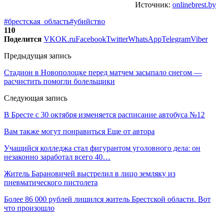
Источник:
onlinebrest.by
#брестская_область
#убийство
110
Поделится
VK
OK.ru
Facebook
Twitter
WhatsApp
Telegram
Viber
Предыдущая запись
Стадион в Новополоцке перед матчем засыпало снегом —
расчистить помогли болельщики
Следующая запись
В Бресте с 30 октября изменяется расписание автобуса №12
Вам также могут понравиться
Еще от автора
Учащийся колледжа стал фигурантом уголовного дела: он
незаконно заработал всего 40…
Житель Барановичей выстрелил в лицо земляку из
пневматического пистолета
Более 86 000 рублей лишился житель Брестской области. Вот
что произошло