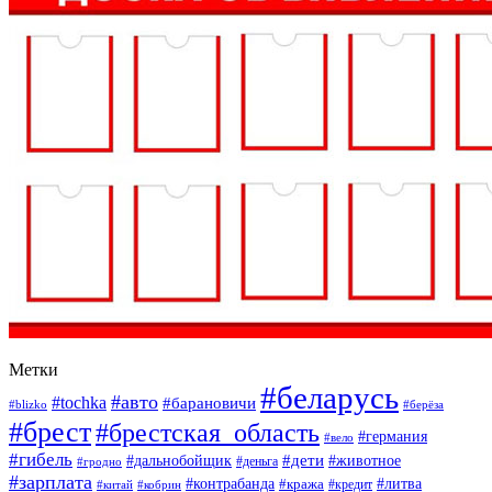
Метки
#беларусь
#авто
#tochka
#барановичи
#blizko
#берёза
#брест
#брестская_область
#германия
#вело
#гибель
#дети
#дальнобойщик
#животное
#деньга
#гродно
#зарплата
#контрабанда
#литва
#кража
#кредит
#китай
#кобрин