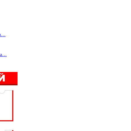
ти…
ета…