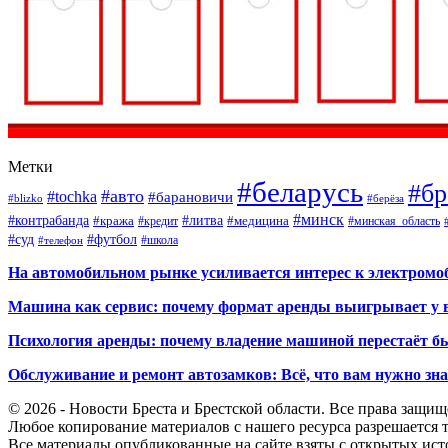
Метки
#беларусь
#бр
#авто
#tochka
#барановичи
#blizko
#берёза
#минск
#контрабанда
#литва
#кража
#кредит
#медицина
#минская_область
#суд
#футбол
#телефон
#школа
На автомобильном рынке усиливается интерес к электром
Машина как сервис: почему формат аренды выигрывает у 
Психология аренды: почему владение машиной перестаёт б
Обслуживание и ремонт автозамков: Всё, что вам нужно зн
© 2026 - Новости Бреста и Брестской области. Все права защи
Любое копирование материалов с нашего ресурса разрешается т
Все материалы опубликованные на сайте взяты с открытых исто