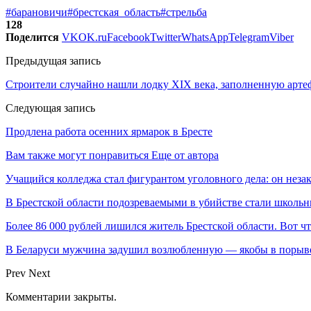
#барановичи
#брестская_область
#стрельба
128
Поделится
VK
OK.ru
Facebook
Twitter
WhatsApp
Telegram
Viber
Предыдущая запись
Строители случайно нашли лодку XIX века, заполненную арте
Следующая запись
Продлена работа осенних ярмарок в Бресте
Вам также могут понравиться
Еще от автора
Учащийся колледжа стал фигурантом уголовного дела: он неза
В Брестской области подозреваемыми в убийстве стали школь
Более 86 000 рублей лишился житель Брестской области. Вот ч
В Беларуси мужчина задушил возлюбленную — якобы в порыве
Prev
Next
Комментарии закрыты.