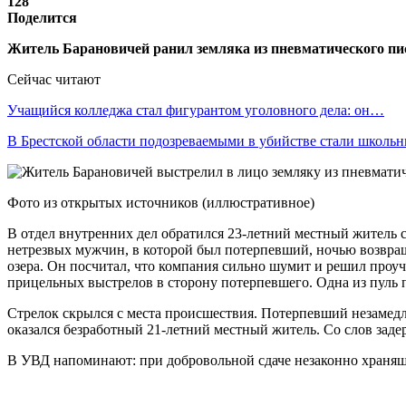
128
Поделится
Житель Барановичей ранил земляка из пневматического пи
Сейчас читают
Учащийся колледжа стал фигурантом уголовного дела: он…
В Брестской области подозреваемыми в убийстве стали школ
Фото из открытых источников (иллюстративное)
В отдел внутренних дел обратился 23-летний местный житель с
нетрезвых мужчин, в которой был потерпевший, ночью возвраща
озера. Он посчитал, что компания сильно шумит и решил проуч
прицельных выстрелов в сторону потерпевшего. Одна из пуль п
Стрелок скрылся с места происшествия. Потерпевший незамедл
оказался безработный 21-летний местный житель. Со слов заде
В УВД напоминают: при добровольной сдаче незаконно хранящ