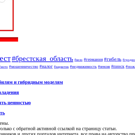
ест
#брестская_область
#гибель
#германия
#вело
#гродно
#налог
#мошенничество
#недвижимость
#пинск
#пож
#пенсия
#наркотик
#мото
обилям и гибридным моделям
владения
ыть ценностью
ать
щены.
олько с обратной активной ссылкой на страницу статьи.
чников и других порталов интернета, все права на авторство п