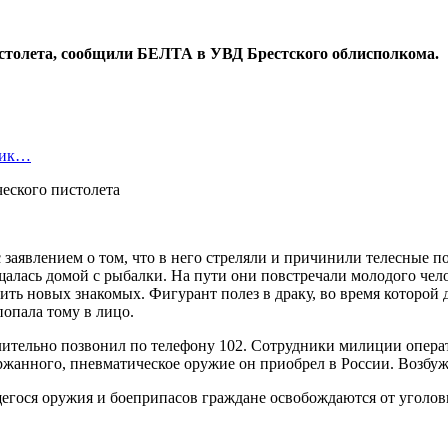
столета, сообщили БЕЛТА в УВД Брестского облисполкома.
ьник…
 заявлением о том, что в него стреляли и причинили телесные 
лась домой с рыбалки. На пути они повстречали молодого челов
ить новых знакомых. Фигурант полез в драку, во время которой 
опала тому в лицо.
ительно позвонил по телефону 102. Сотрудники милиции операт
ржанного, пневматическое оружие он приобрел в России. Возбуж
егося оружия и боеприпасов граждане освобождаются от уголов