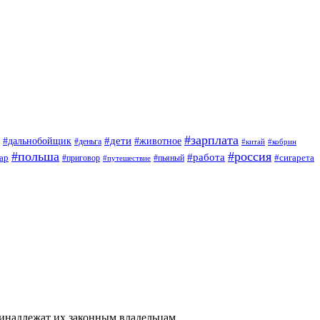
#зарплата
#дети
#дальнобойщик
#животное
#деньга
#китай
#кобрин
#польша
#россия
#работа
ар
#приговор
#сигарета
#путешествие
#пьяный
ринадлежат их законным владельцам.