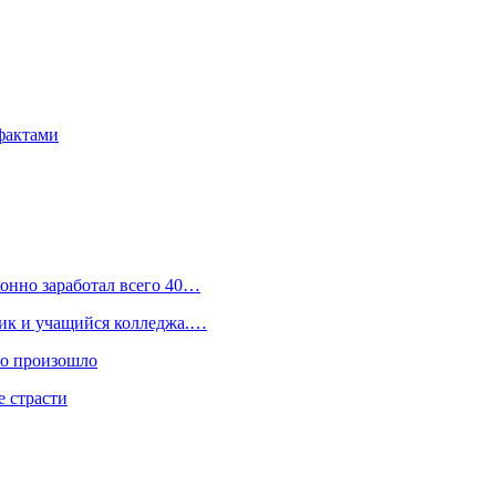
фактами
конно заработал всего 40…
ник и учащийся колледжа.…
то произошло
 страсти