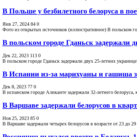
В Польше у безбилетного белоруса в по
Янв 27, 2024
84
0
Фото из открытых источников (иллюстративное) В польском г
В польском городе Гданьск задержали 
Дек 22, 2023
113
0
В польском городе Гданьск задержали двух 25-летних украинц
В Испании из-за марихуаны и гашиша з
Дек 8, 2023
77
0
В испанском городе Аликанте задержали 32-летнего белоруса,
В Варшаве задержали белорусов в квар
Ноя 25, 2023
85
0
В Варшаве задержали четырех белорусов в возрасте от 23 до 29
Россиянин пытался ввезти в Беларусь 