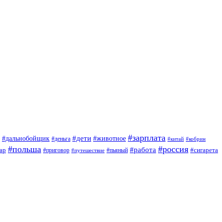
#зарплата
#дети
#дальнобойщик
#животное
#деньга
#китай
#кобрин
#польша
#россия
#работа
ар
#приговор
#сигарета
#путешествие
#пьяный