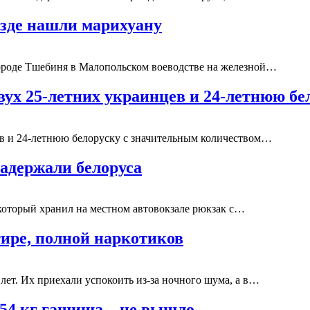
езде нашли марихуану
ороде Тшебиня в Малопольском воеводстве на железной…
двух 25-летних украинцев и 24-летнюю б
ев и 24-летнюю белоруску с значительным количеством…
адержали белоруса
 который хранил на местном автовокзале рюкзак с…
тире, полной наркотиков
 лет. Их приехали успокоить из-за ночного шума, а в…
154 кг гашиша – не вышло