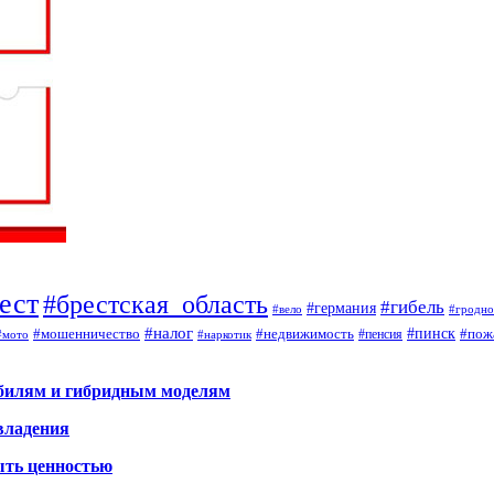
ест
#брестская_область
#гибель
#германия
#вело
#гродно
#налог
#мошенничество
#недвижимость
#пинск
#пож
#пенсия
#наркотик
#мото
обилям и гибридным моделям
владения
ыть ценностью