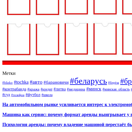
Метки
#беларусь
#бр
#авто
#tochka
#барановичи
#blizko
#берёза
#минск
#контрабанда
#литва
#кража
#кредит
#медицина
#минская_область
#суд
#футбол
#телефон
#школа
На автомобильном рынке усиливается интерес к электром
Машина как сервис: почему формат аренды выигрывает у 
Психология аренды: почему владение машиной перестаёт б