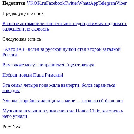
Поделится
VK
OK.ru
Facebook
Twitter
WhatsApp
Telegram
Viber
Предыдущая запись
В союзе автомобилистов считают недопустимым поднимать
разрешенную скорость
Следующая запись
«АвтоВАЗ» вслед за русской душой стал второй загадкой
России
Вам также могут понравиться
Еще от автора
Избран новый Папа Римский
Эта семья четыре года жила взаперти, боясь заразиться
ковидом
Умерла старейшая женщина в мире — сколько ей было лет
Мужчина нечаянно купил свою же Honda Civic, которую у
него угнали
Prev
Next