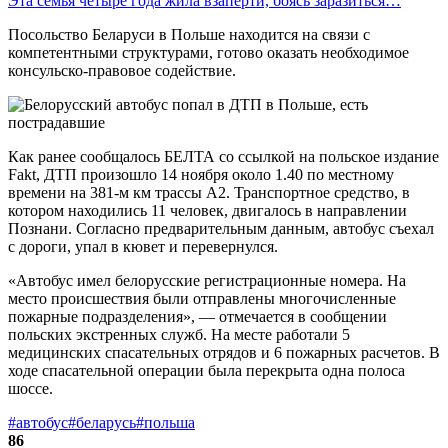
Эта семья четыре года жила взаперти, боясь заразиться…
Посольство Беларуси в Польше находится на связи с
компетентными структурами, готово оказать необходимое
консульско-правовое содействие.
Как ранее сообщалось БЕЛТА со ссылкой на польское издание
Fakt, ДТП произошло 14 ноября около 1.40 по местному
времени на 381-м км трассы А2. Транспортное средство, в
котором находились 11 человек, двигалось в направлении
Познани. Согласно предварительным данным, автобус съехал
с дороги, упал в кювет и перевернулся.
«Автобус имел белорусские регистрационные номера. На
место происшествия были отправлены многочисленные
пожарные подразделения», — отмечается в сообщении
польских экстренных служб. На месте работали 5
медицинских спасательных отрядов и 6 пожарных расчетов. В
ходе спасательной операции была перекрыта одна полоса
шоссе.
#автобус
#беларусь
#польша
86