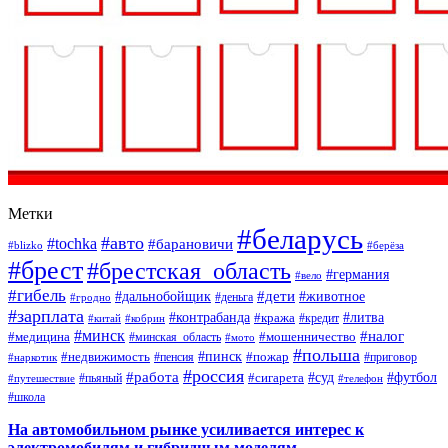
Метки
#беларусь
#авто
#tochka
#барановичи
#blizko
#берёза
#брест
#брестская_область
#германия
#вело
#гибель
#дети
#дальнобойщик
#животное
#деньга
#гродно
#зарплата
#контрабанда
#литва
#кража
#кредит
#китай
#кобрин
#минск
#налог
#мошенничество
#медицина
#минская_область
#мото
#польша
#недвижимость
#пинск
#пожар
#пенсия
#приговор
#наркотик
#россия
#работа
#суд
#футбол
#сигарета
#путешествие
#пьяный
#телефон
#школа
На автомобильном рынке усиливается интерес к
электромобилям и гибридным моделям