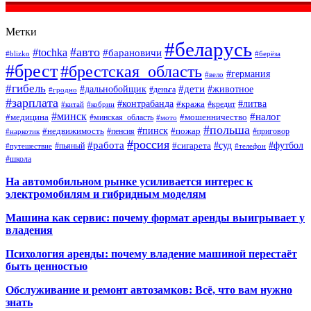
Метки
#беларусь
#авто
#tochka
#барановичи
#blizko
#берёза
#брест
#брестская_область
#германия
#вело
#гибель
#дети
#дальнобойщик
#животное
#деньга
#гродно
#зарплата
#контрабанда
#литва
#кража
#кредит
#китай
#кобрин
#минск
#налог
#мошенничество
#медицина
#минская_область
#мото
#польша
#недвижимость
#пинск
#пожар
#пенсия
#приговор
#наркотик
#россия
#работа
#суд
#футбол
#сигарета
#путешествие
#пьяный
#телефон
#школа
На автомобильном рынке усиливается интерес к
электромобилям и гибридным моделям
Машина как сервис: почему формат аренды выигрывает у
владения
Психология аренды: почему владение машиной перестаёт
быть ценностью
Обслуживание и ремонт автозамков: Всё, что вам нужно
знать