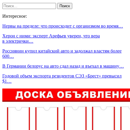
Интересное:
Нервы на пределе: что происходит с организмом во время…
Херон с ними: эксперт Арефьев уверен, что вера
в электрички…
Россиянин купил китайский авто и задолжал властям более
600…
В Германии белорус на авто сдал назад и въехал в машину…
Годовой объем экспорта резидентов СЭЗ «Брест» превысил
$1…