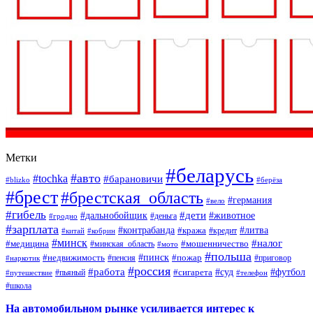
Метки
#беларусь
#авто
#tochka
#барановичи
#blizko
#берёза
#брест
#брестская_область
#германия
#вело
#гибель
#дети
#дальнобойщик
#животное
#деньга
#гродно
#зарплата
#контрабанда
#литва
#кража
#кредит
#китай
#кобрин
#минск
#налог
#мошенничество
#медицина
#минская_область
#мото
#польша
#недвижимость
#пинск
#пожар
#пенсия
#приговор
#наркотик
#россия
#работа
#суд
#футбол
#сигарета
#путешествие
#пьяный
#телефон
#школа
На автомобильном рынке усиливается интерес к