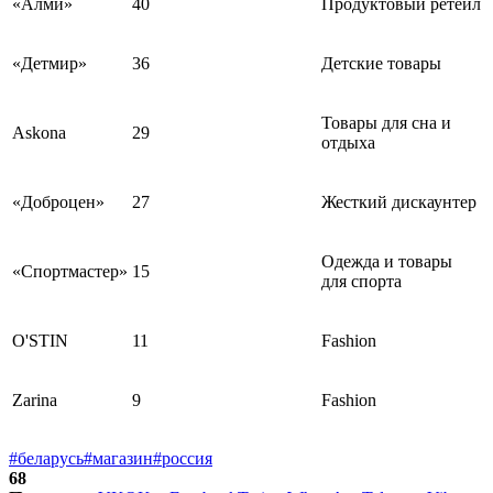
«Алми»
40
Продуктовый ретейл
«Детмир»
36
Детские товары
Товары для сна и
Askona
29
отдыха
«Доброцен»
27
Жесткий дискаунтер
Одежда и товары
«Спортмастер»
15
для спорта
O'STIN
11
Fashion
Zarina
9
Fashion
#беларусь
#магазин
#россия
68