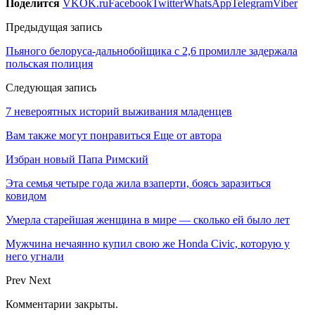
Поделится
VK
OK.ru
Facebook
Twitter
WhatsApp
Telegram
Viber
Предыдущая запись
Пьяного белоруса-дальнобойщика с 2,6 промилле задержала
польская полиция
Следующая запись
7 невероятных историй выживания младенцев
Вам также могут понравиться
Еще от автора
Избран новый Папа Римский
Эта семья четыре года жила взаперти, боясь заразиться
ковидом
Умерла старейшая женщина в мире — сколько ей было лет
Мужчина нечаянно купил свою же Honda Civic, которую у
него угнали
Prev
Next
Комментарии закрыты.