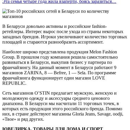
Эта семья четыре года жила взаперти, боясь заразиться…
В Беларуси довольно активны и российские fashion-
ретейлеры. Интерес вырос после ухода из страны некоторых
западных брендов. Игроки увеличивают количество торговых
площадей и стараются разнообразить ассортимент.
Наиболее широко представлена продукция Melon Fashion
Group. В прошлом году компания решила самостоятельно
развиваться в Беларуси, выкупив бизнес у партнера по
франчайзингу. На данный момент в Беларуси работают 9
магазинов ZARINA, 8 — Befree, 1 — Sela. По программе
франчайзинга функционирует один магазин LOVE
REPUBLIC.
Сеть магазинов O’STIN предлагает мужскую, женскую и
молодежную одежду и аксессуары среднего ценового
диапазона. В Беларуси мы насчитали 11 торговых точек, в
которых есть продукция этого российского бренда. Помимо
них, в стране действуют магазины Gloria Jeans, Savage, oodji,
«Твое» и ряд других.
ЮВЕЛИРКА, ТОВАРЫ ДЛЯ ДОМА И СПОРТ