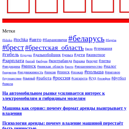
Метки
#беларусь
#авто
#tochka
#барановичи
#blizko
#берёза
#брест
#брестская_область
#германия
#вело
#гибель
#дети
#дальнобойщик
#животное
#деньга
#гродно
#зарплата
#контрабанда
#литва
#кража
#кредит
#китай
#кобрин
#минск
#налог
#мошенничество
#медицина
#минская_область
#мото
#польша
#недвижимость
#пинск
#пожар
#пенсия
#приговор
#наркотик
#россия
#работа
#суд
#футбол
#сигарета
#путешествие
#пьяный
#телефон
#школа
На автомобильном рынке усиливается интерес к
электромобилям и гибридным моделям
Машина как сервис: почему формат аренды выигрывает у
владения
Психология аренды: почему владение машиной перестаёт
быть ценностью