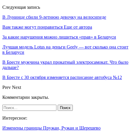
Следующая запись
В Лунинце сбили 9-летнюю девочку на велосипеде
Вам также могут понравиться
Еще от автора
За какие нарушения можно лишиться «прав» в Беларуси
Лучшая модель Lotus на деньги Geely — вот сколько она стоит
в Беларуси
В Бресте мужчина украл прокатный электросамокат. Что было
дальше?
В Бресте с 30 октября изменяется расписание автобуса №12
Prev
Next
Комментарии закрыты.
Интересное:
Изменены границы Пружан, Ружан и Шерешево