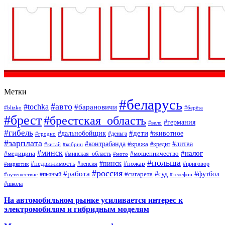
Метки
#беларусь
#авто
#tochka
#барановичи
#blizko
#берёза
#брест
#брестская_область
#германия
#вело
#гибель
#дети
#дальнобойщик
#животное
#деньга
#гродно
#зарплата
#контрабанда
#литва
#кража
#кредит
#китай
#кобрин
#минск
#налог
#мошенничество
#медицина
#минская_область
#мото
#польша
#недвижимость
#пинск
#пожар
#пенсия
#приговор
#наркотик
#россия
#работа
#суд
#футбол
#сигарета
#путешествие
#пьяный
#телефон
#школа
На автомобильном рынке усиливается интерес к
электромобилям и гибридным моделям