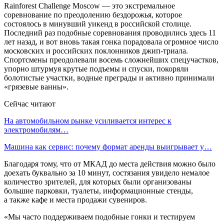
Rainforest Challenge Moscow — это экстремальное
соревнование по преодолению бездорожья, которое
состоялось в минувший уикенд в российской столице.
Последний раз подобные соревнования проводились здесь 11
лет назад, и вот вновь такая гонка порадовала огромное число
московских и российских поклонников джип-триала.
Спортсмены преодолевали восемь сложнейших спецучастков,
упорно штурмуя крутые подъемы и спуски, покоряли
болотистые участки, водные преграды и активно принимали
«грязевые ванны».
Сейчас читают
На автомобильном рынке усиливается интерес к
электромобилям…
Машина как сервис: почему формат аренды выигрывает у…
Благодаря тому, что от МКАД до места действия можно было
доехать буквально за 10 минут, состязания увидело немалое
количество зрителей, для которых были организованы
большие парковки, туалеты, информационные стенды,
а также кафе и места продажи сувениров.
«Мы часто поддерживаем подобные гонки и тестируем