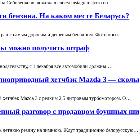
ина Соболенко выложила в своем Instagram фото из…
ти бензина. На каком месте Беларусь?
стран с самым дорогим и дешевым бензином. Фото носит…
ины можно получить штраф
нодательству, с 1 декабря все автомобили должны…
олноприводный хетчбэк Mazda 3 — скол
й хетчбэк Mazda 3 с редким 2,5-литровым турбомотором. О…
венный разговор с продавцом бэушных ш
ять летнюю резину на зимнюю. Ждут традиционно белорусскую…