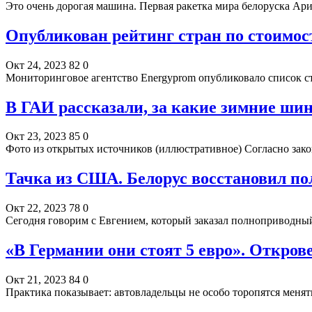
Это очень дорогая машина. Первая ракетка мира белоруска Ар
Опубликован рейтинг стран по стоимос
Окт 24, 2023
82
0
Мониторинговое агентство Energyprom опубликовало список 
В ГАИ рассказали, за какие зимние ш
Окт 23, 2023
85
0
Фото из открытых источников (иллюстративное) Согласно зако
Тачка из США. Белорус восстановил п
Окт 22, 2023
78
0
Сегодня говорим с Евгением, который заказал полноприводны
«В Германии они стоят 5 евро». Откро
Окт 21, 2023
84
0
Практика показывает: автовладельцы не особо торопятся мен