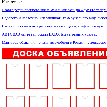
Интересное:
Ставка рефинансирования за май снизилась дважды: что тепе
Недорого и несложно: как защищать камеру заднего вида люб
Изменятся ставки по кредитам, налоги, цены, график поездов,
АВТОВАЗ начал выпускать LADA Iskra в разных кузовах
Мантуров объяснил, почему автомобили в России не дешевеют