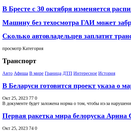
В Бресте с 30 октября изменяется расп
Машину без техосмотра ГАИ может забр
Сколько автовладельцев заплатит тран
просмотр Категория
Транспорт
Авто
Афиша
В мире
Граница
ДТП
Интересное
История
В Беларуси готовится проект указа о м
Окт 25, 2023
77
0
В документе будет заложена норма о том, чтобы из-за наруше
Первая ракетка мира белоруска Арина
Окт 25, 2023
74
0