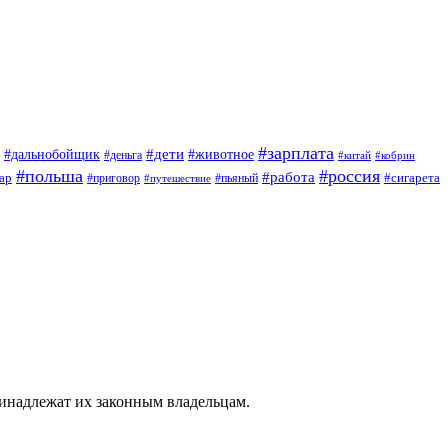
#зарплата
#дети
#дальнобойщик
#животное
#деньга
#китай
#кобрин
#польша
#россия
#работа
ар
#приговор
#сигарета
#путешествие
#пьяный
ринадлежат их законным владельцам.