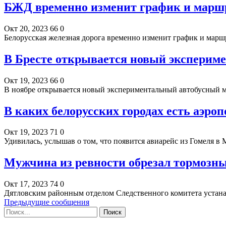
БЖД временно изменит график и маршр
Окт 20, 2023
66
0
Белорусская железная дорога временно изменит график и марш
В Бресте открывается новый эксперим
Окт 19, 2023
66
0
В ноябре открывается новый экспериментальный автобусный
В каких белорусских городах есть аэро
Окт 19, 2023
71
0
Удивилась, услышав о том, что появится авиарейс из Гомеля в 
Мужчина из ревности обрезал тормозны
Окт 17, 2023
74
0
Дятловским районным отделом Следственного комитета устан
Предыдущие сообщения