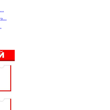
рь…
ого…
…