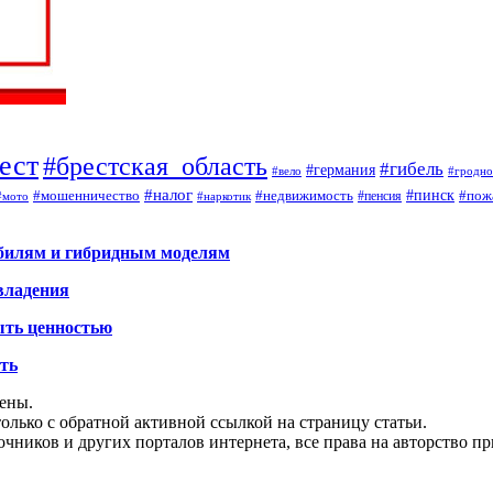
ест
#брестская_область
#гибель
#германия
#вело
#гродно
#налог
#мошенничество
#недвижимость
#пинск
#пож
#пенсия
#наркотик
#мото
обилям и гибридным моделям
владения
ыть ценностью
ать
щены.
олько с обратной активной ссылкой на страницу статьи.
чников и других порталов интернета, все права на авторство п