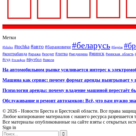
Метки
#беларусь
#бр
#авто
#tochka
#барановичи
#blizko
#берёза
#минск
#контрабанда
#литва
#кража
#кредит
#медицина
#минская_область
#суд
#футбол
#телефон
#школа
На автомобильном рынке усиливается интерес к электром
Машина как сервис: почему формат аренды выигрывает у 
Психология аренды: почему владение машиной перестаёт б
Обслуживание и ремонт автозамков: Всё, что вам нужно зн
© 2026 - Новости Бреста и Брестской области. Все права защи
Любое копирование материалов с нашего ресурса разрешается т
Все материалы опубликованные на сайте взяты с открытых исто
Sign in