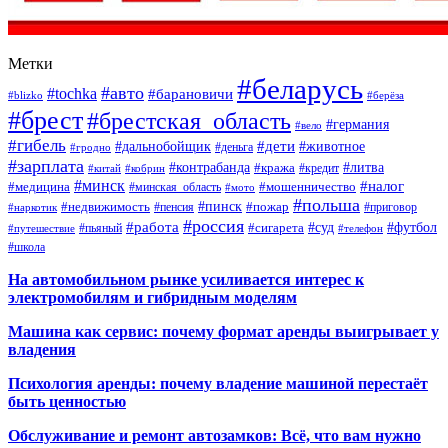
Метки
#беларусь
#авто
#tochka
#барановичи
#blizko
#берёза
#брест
#брестская_область
#германия
#вело
#гибель
#дети
#дальнобойщик
#животное
#деньга
#гродно
#зарплата
#контрабанда
#литва
#кража
#кредит
#китай
#кобрин
#минск
#налог
#мошенничество
#медицина
#минская_область
#мото
#польша
#недвижимость
#пинск
#пожар
#пенсия
#приговор
#наркотик
#россия
#работа
#суд
#футбол
#сигарета
#путешествие
#пьяный
#телефон
#школа
На автомобильном рынке усиливается интерес к
электромобилям и гибридным моделям
Машина как сервис: почему формат аренды выигрывает у
владения
Психология аренды: почему владение машиной перестаёт
быть ценностью
Обслуживание и ремонт автозамков: Всё, что вам нужно