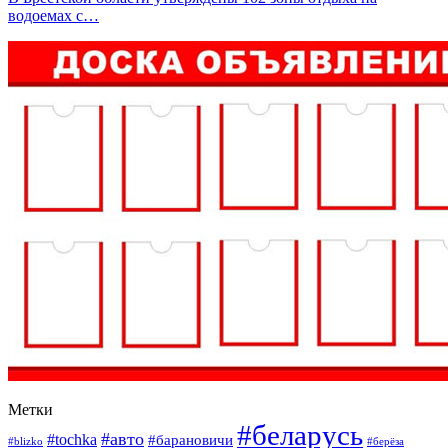
водоемах с…
Метки
#беларусь
#авто
#tochka
#барановичи
#blizko
#берёза