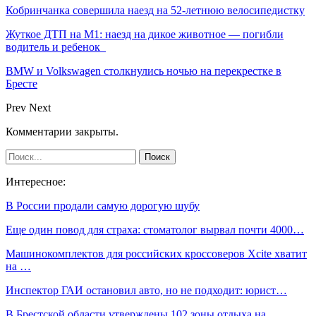
Кобринчанка совершила наезд на 52-летнюю велосипедистку
Жуткое ДТП на М1: наезд на дикое животное — погибли
водитель и ребенок
BMW и Volkswagen столкнулись ночью на перекрестке в
Бресте
Prev
Next
Комментарии закрыты.
Интересное:
В России продали самую дорогую шубу
Еще один повод для страха: стоматолог вырвал почти 4000…
Машинокомплектов для российских кроссоверов Xcite хватит
на …
Инспектор ГАИ остановил авто, но не подходит: юрист…
В Брестской области утверждены 102 зоны отдыха на