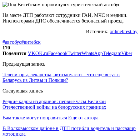
На месте ДТП работают сотрудники ГАИ, МЧС и медики.
Инспекторами ДПС обеспечивается безопасный проезд.
Источник:
onlinebrest.by
#автобус
#витебск
170
Поделится
VK
OK.ru
Facebook
Twitter
WhatsApp
Telegram
Viber
Предыдущая запись
Телевизоры, лекарства, автозапчасти – что еще везут в
Беларусь из Литвы и Польши?
Следующая запись
Редкие кадры из архивов: первые часы Великой
Отечественной войны на белорусских границах
Вам также могут понравиться
Еще от автора
В Волковысском районе в ДТП погибли водитель и пассажир
мотоцикла