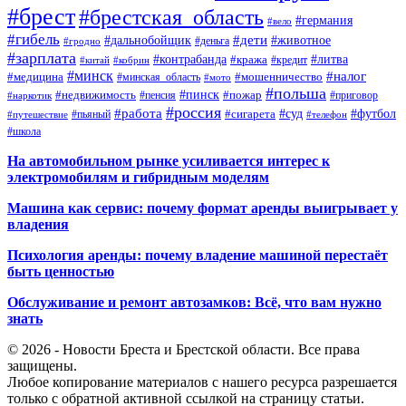
#брест
#брестская_область
#германия
#вело
#гибель
#дети
#дальнобойщик
#животное
#деньга
#гродно
#зарплата
#контрабанда
#литва
#кража
#кредит
#китай
#кобрин
#минск
#налог
#мошенничество
#медицина
#минская_область
#мото
#польша
#недвижимость
#пинск
#пожар
#пенсия
#приговор
#наркотик
#россия
#работа
#суд
#футбол
#сигарета
#путешествие
#пьяный
#телефон
#школа
На автомобильном рынке усиливается интерес к
электромобилям и гибридным моделям
Машина как сервис: почему формат аренды выигрывает у
владения
Психология аренды: почему владение машиной перестаёт
быть ценностью
Обслуживание и ремонт автозамков: Всё, что вам нужно
знать
© 2026 - Новости Бреста и Брестской области. Все права
защищены.
Любое копирование материалов с нашего ресурса разрешается
только с обратной активной ссылкой на страницу статьи.