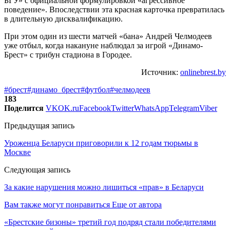
БГУ» с официальной формулировкой «агрессивное
поведение». Впоследствии эта красная карточка превратилась
в длительную дисквалификацию.
При этом один из шести матчей «бана» Андрей Челмодеев
уже отбыл, когда накануне наблюдал за игрой «Динамо-
Брест» с трибун стадиона в Городее.
Источник:
onlinebrest.by
#брест
#динамо_брест
#футбол
#челмодеев
183
Поделится
VK
OK.ru
Facebook
Twitter
WhatsApp
Telegram
Viber
Предыдущая запись
Уроженца Беларуси приговорили к 12 годам тюрьмы в
Москве
Следующая запись
За какие нарушения можно лишиться «прав» в Беларуси
Вам также могут понравиться
Еще от автора
«Брестские бизоны» третий год подряд стали победителями