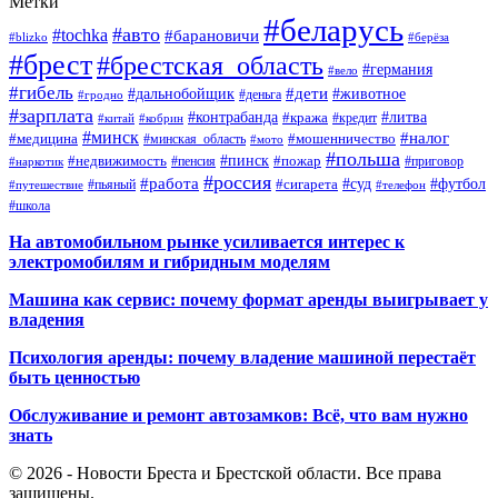
Метки
#беларусь
#авто
#tochka
#барановичи
#blizko
#берёза
#брест
#брестская_область
#германия
#вело
#гибель
#дети
#дальнобойщик
#животное
#деньга
#гродно
#зарплата
#контрабанда
#литва
#кража
#кредит
#китай
#кобрин
#минск
#налог
#мошенничество
#медицина
#минская_область
#мото
#польша
#недвижимость
#пинск
#пожар
#пенсия
#приговор
#наркотик
#россия
#работа
#суд
#футбол
#сигарета
#путешествие
#пьяный
#телефон
#школа
На автомобильном рынке усиливается интерес к
электромобилям и гибридным моделям
Машина как сервис: почему формат аренды выигрывает у
владения
Психология аренды: почему владение машиной перестаёт
быть ценностью
Обслуживание и ремонт автозамков: Всё, что вам нужно
знать
© 2026 - Новости Бреста и Брестской области. Все права
защищены.