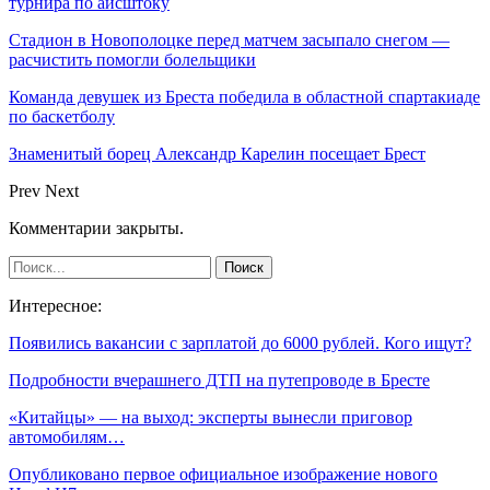
турнира по айсштоку
Стадион в Новополоцке перед матчем засыпало снегом —
расчистить помогли болельщики
Команда девушек из Бреста победила в областной спартакиаде
по баскетболу
Знаменитый борец Александр Карелин посещает Брест
Prev
Next
Комментарии закрыты.
Интересное:
Появились вакансии с зарплатой до 6000 рублей. Кого ищут?
Подробности вчерашнего ДТП на путепроводе в Бресте
«Китайцы» — на выход: эксперты вынесли приговор
автомобилям…
Опубликовано первое официальное изображение нового