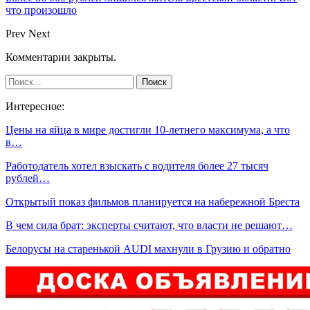
что произошло
Prev
Next
Комментарии закрыты.
Интересное:
Цены на яйца в мире достигли 10-летнего максимума, а что
в…
Работодатель хотел взыскать с водителя более 27 тысяч
рублей…
Открытый показ фильмов планируется на набережной Бреста
В чем сила брат: эксперты считают, что власти не решают…
Белорусы на старенькой AUDI махнули в Грузию и обратно