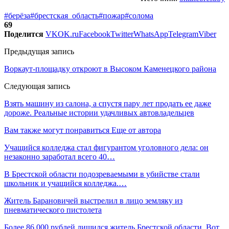
#берёза
#брестская_область
#пожар
#солома
69
Поделится
VK
OK.ru
Facebook
Twitter
WhatsApp
Telegram
Viber
Предыдущая запись
Воркаут-площадку откроют в Высоком Каменецкого района
Следующая запись
Взять машину из салона, а спустя пару лет продать ее даже
дороже. Реальные истории удачливых автовладельцев
Вам также могут понравиться
Еще от автора
Учащийся колледжа стал фигурантом уголовного дела: он
незаконно заработал всего 40…
В Брестской области подозреваемыми в убийстве стали
школьник и учащийся колледжа.…
Житель Барановичей выстрелил в лицо земляку из
пневматического пистолета
Более 86 000 рублей лишился житель Брестской области. Вот