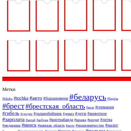
Метки
#беларусь
#авто
#tochka
#барановичи
#blizko
#берёза
#брест
#брестская_область
#германия
#вело
#гибель
#дети
#дальнобойщик
#животное
#деньга
#гродно
#зарплата
#контрабанда
#литва
#кража
#кредит
#китай
#кобрин
#минск
#налог
#мошенничество
#медицина
#минская_область
#мото
#польша