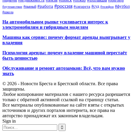
#недвижимость
#пинск
#пожар
#пенсия
#приговор
#наркотик
#россия
#работа
#суд
#футбол
#сигарета
#путешествие
#пьяный
#телефон
#школа
На автомобильном рынке усиливается интерес к
электромобилям и гибридным моделям
Машина как сервис: почему формат аренды выигрывает у
владения
Психология аренды: почему владение машиной перестаёт
быть ценностью
Обслуживание и ремонт автозамков: Всё, что вам нужно
знать
© 2026 - Новости Бреста и Брестской области. Все права
защищены.
Любое копирование материалов с нашего ресурса разрешается
только с обратной активной ссылкой на страницу статьи.
Все материалы опубликованные на сайте взяты с открытых
источников и других порталов интернета, все права на
авторство принадлежат их законным владельцам.
Sign in