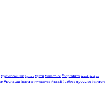
#зарплата
#дети
#дальнобойщик
#животное
#деньга
#китай
#кобрин
#польша
#россия
#работа
ар
#приговор
#сигарета
#путешествие
#пьяный