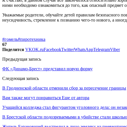
К счастью, в данном случае все закончилось относительно хор
ними необходимо ознакомиться до того, как опасный предмет о
Уважаемые родители, обучайте детей правилам безопасного пов
неусидчивость, стремление к познанию чего-то нового, а иног
#гомель
#пиротехника
67
Поделится
VK
OK.ru
Facebook
Twitter
WhatsApp
Telegram
Viber
Предыдущая запись
ФК «Динамо-Брест» представил новую форму
Следующая запись
В Гродненской области отменили сбор за пересечение границы
Вам также могут понравиться
Еще от автора
Учащийся колледжа стал фигурантом уголовного дела: он неза
В Брестской области подозреваемыми в убийстве стали школь
Житель Барановичей выстрелил в лицо земляку из пневматичес