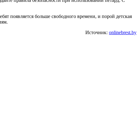
юдайте правила безопасности при использовании петард. С
ебят появляется больше свободного времени, и порой детская
иям.
Источник:
onlinebrest.by