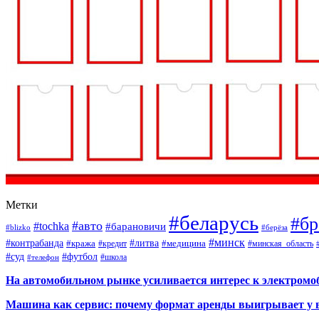
Метки
#беларусь
#бр
#авто
#tochka
#барановичи
#blizko
#берёза
#минск
#контрабанда
#литва
#кража
#кредит
#медицина
#минская_область
#суд
#футбол
#телефон
#школа
На автомобильном рынке усиливается интерес к электром
Машина как сервис: почему формат аренды выигрывает у 