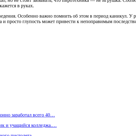
ошо, но не стоит забывать, что пиротехника — не игрушка. Собл
кажется в руках.
едения. Особенно важно помнить об этом в период каникул. У р
да и просто глупость может привести к непоправимым последств
конно заработал всего 40…
ник и учащийся колледжа.…
кого пистолета