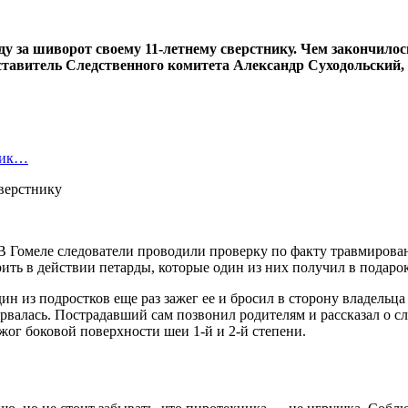
арду за шиворот своему 11-летнему сверстнику. Чем закончи
ставитель Следственного комитета Александр Суходольский,
ьник…
 Гомеле следователи проводили проверку по факту травмирован
ить в действии петарды, которые один из них получил в подарок
н из подростков еще раз зажег ее и бросил в сторону владельца 
зорвалась. Пострадавший сам позвонил родителям и рассказал о 
жог боковой поверхности шеи 1-й и 2-й степени.