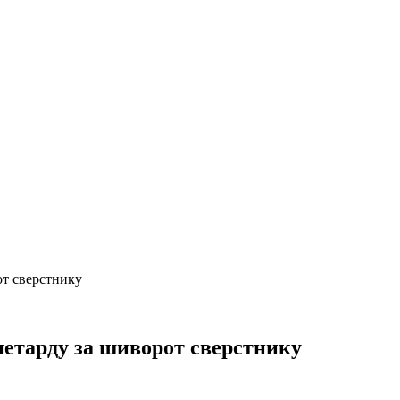
от сверстнику
петарду за шиворот сверстнику