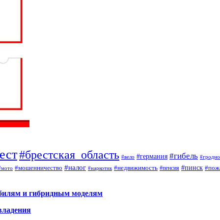
ест
#брестская_область
#гибель
#германия
#вело
#гродно
#налог
#мошенничество
#недвижимость
#пинск
#пож
#пенсия
#наркотик
#мото
обилям и гибридным моделям
владения