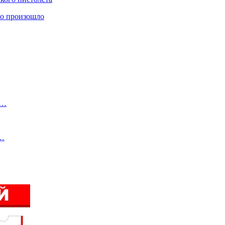
то произошло
а…
м…