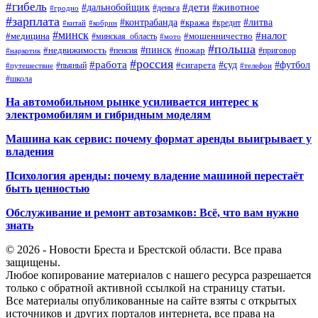
#гибель
#дети
#дальнобойщик
#животное
#деньга
#гродно
#зарплата
#контрабанда
#литва
#кража
#кредит
#китай
#кобрин
#минск
#налог
#мошенничество
#медицина
#минская_область
#мото
#польша
#недвижимость
#пинск
#пожар
#пенсия
#приговор
#наркотик
#россия
#работа
#суд
#футбол
#сигарета
#путешествие
#пьяный
#телефон
#школа
На автомобильном рынке усиливается интерес к
электромобилям и гибридным моделям
Машина как сервис: почему формат аренды выигрывает у
владения
Психология аренды: почему владение машиной перестаёт
быть ценностью
Обслуживание и ремонт автозамков: Всё, что вам нужно
знать
© 2026 - Новости Бреста и Брестской области. Все права
защищены.
Любое копирование материалов с нашего ресурса разрешается
только с обратной активной ссылкой на страницу статьи.
Все материалы опубликованные на сайте взяты с открытых
источников и других порталов интернета, все права на