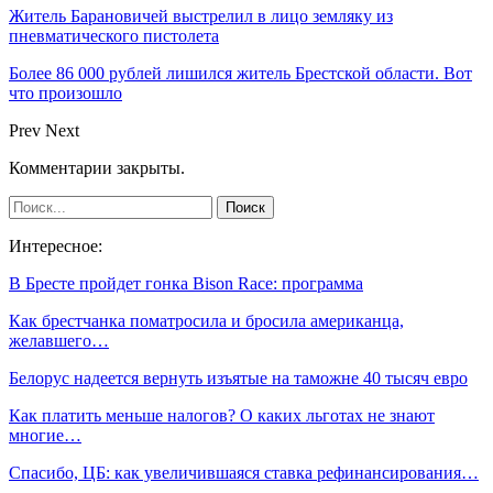
Житель Барановичей выстрелил в лицо земляку из
пневматического пистолета
Более 86 000 рублей лишился житель Брестской области. Вот
что произошло
Prev
Next
Комментарии закрыты.
Интересное:
В Бресте пройдет гонка Bison Race: программа
Как брестчанка поматросила и бросила американца,
желавшего…
Белорус надеется вернуть изъятые на таможне 40 тысяч евро
Как платить меньше налогов? О каких льготах не знают
многие…
Спасибо, ЦБ: как увеличившаяся ставка рефинансирования…