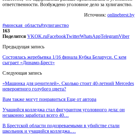
ответственности. Возбуждено уголовное дело за хулиганство.
Источник:
onlinebrest.by
#минская_область
#хулиганство
163
Поделится
VK
OK.ru
Facebook
Twitter
WhatsApp
Telegram
Viber
Предыдущая запись
Состоялась жеребьевка 1/16 финала Кубка Беларуси. С кем
сыграет «Динамо-Брест»
Следующая запись
«Машинка для ценителей». Сколько стоит 40-летний Mercedes
невероятного голубого цвета?
Вам также могут понравиться
Еще от автора
Учащийся колледжа стал фигурантом уголовного дела: он
незаконно заработал всего 40…
В Брестской области подозреваемыми в убийстве стали
школьник и учащийся колледжа.…