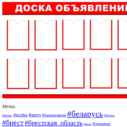
Метки
#беларусь
#авто
#tochka
#барановичи
#blizko
#берёза
#брест
#брестская_область
#германия
#вело