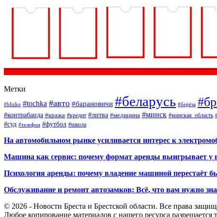
Метки
#беларусь
#бр
#авто
#tochka
#барановичи
#blizko
#берёза
#минск
#контрабанда
#литва
#кража
#кредит
#медицина
#минская_область
#суд
#футбол
#телефон
#школа
На автомобильном рынке усиливается интерес к электром
Машина как сервис: почему формат аренды выигрывает у 
Психология аренды: почему владение машиной перестаёт б
Обслуживание и ремонт автозамков: Всё, что вам нужно зн
© 2026 - Новости Бреста и Брестской области. Все права защи
Любое копирование материалов с нашего ресурса разрешается т