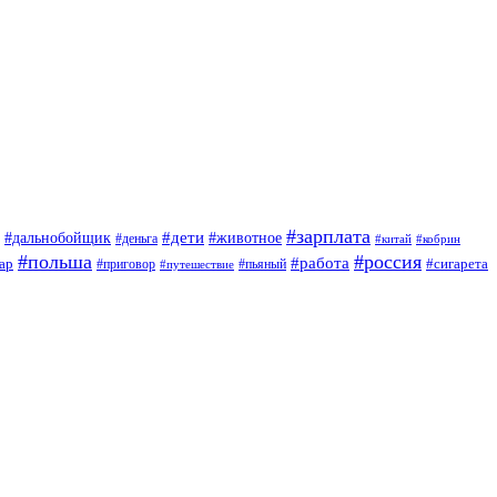
#зарплата
#дети
#дальнобойщик
#животное
#деньга
#китай
#кобрин
#польша
#россия
#работа
ар
#приговор
#сигарета
#путешествие
#пьяный