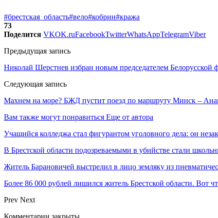
#брестская_область
#вело
#кобрин
#кража
73
Поделится
VK
OK.ru
Facebook
Twitter
WhatsApp
Telegram
Viber
Предыдущая запись
Николай Шерстнев избран новым председателем Белорусской 
Следующая запись
Махнем на море? БЖД пустит поезд по маршруту Минск – Ана
Вам также могут понравиться
Еще от автора
Учащийся колледжа стал фигурантом уголовного дела: он неза
В Брестской области подозреваемыми в убийстве стали школь
Житель Барановичей выстрелил в лицо земляку из пневматичес
Более 86 000 рублей лишился житель Брестской области. Вот ч
Prev
Next
Комментарии закрыты.