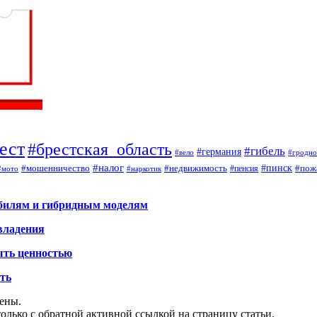
ест
#брестская_область
#гибель
#германия
#вело
#гродно
#налог
#мошенничество
#недвижимость
#пинск
#пож
#пенсия
#наркотик
#мото
обилям и гибридным моделям
владения
ыть ценностью
ать
щены.
олько с обратной активной ссылкой на страницу статьи.