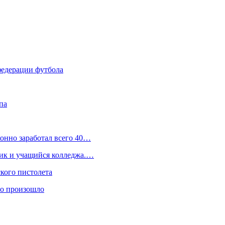
федерации футбола
па
конно заработал всего 40…
ник и учащийся колледжа.…
кого пистолета
то произошло