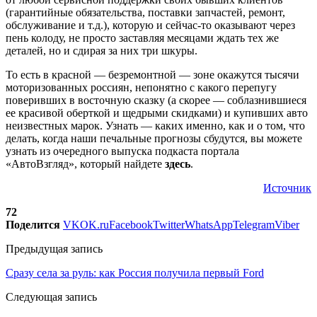
(гарантийные обязательства, поставки запчастей, ремонт,
обслуживание и т.д.), которую и сейчас-то оказывают через
пень колоду, не просто заставляя месяцами ждать тех же
деталей, но и сдирая за них три шкуры.
То есть в красной — безремонтной — зоне окажутся тысячи
моторизованных россиян, непонятно с какого перепугу
поверивших в восточную сказку (а скорее — соблазнившиеся
ее красивой оберткой и щедрыми скидками) и купивших авто
неизвестных марок. Узнать — каких именно, как и о том, что
делать, когда наши печальные прогнозы сбудутся, вы можете
узнать из очередного выпуска подкаста портала
«АвтоВзгляд», который найдете
здесь
.
Источник
72
Поделится
VK
OK.ru
Facebook
Twitter
WhatsApp
Telegram
Viber
Предыдущая запись
Сразу села за руль: как Россия получила первый Ford
Следующая запись