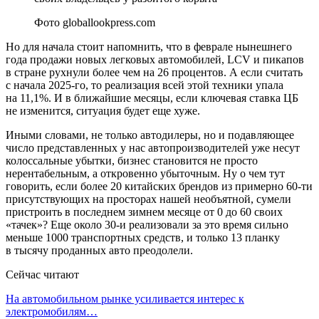
Фото globallookpress.com
Но для начала стоит напомнить, что в феврале нынешнего
года продажи новых легковых автомобилей, LCV и пикапов
в стране рухнули более чем на 26 процентов. А если считать
с начала 2025-го, то реализация всей этой техники упала
на 11,1%. И в ближайшие месяцы, если ключевая ставка ЦБ
не изменится, ситуация будет еще хуже.
Иными словами, не только автодилеры, но и подавляющее
число представленных у нас автопроизводителей уже несут
колоссальные убытки, бизнес становится не просто
нерентабельным, а откровенно убыточным. Ну о чем тут
говорить, если более 20 китайских брендов из примерно 60-ти
присутствующих на просторах нашей необъятной, сумели
пристроить в последнем зимнем месяце от 0 до 60 своих
«тачек»? Еще около 30-и реализовали за это время сильно
меньше 1000 транспортных средств, и только 13 планку
в тысячу проданных авто преодолели.
Сейчас читают
На автомобильном рынке усиливается интерес к
электромобилям…