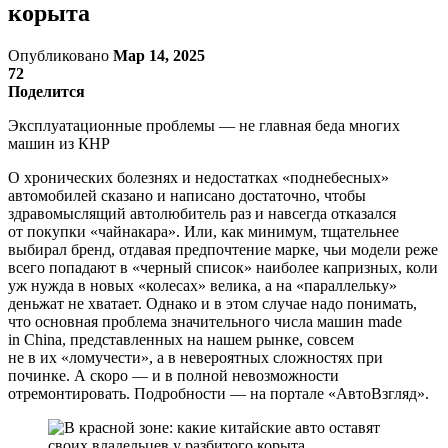
корыта
Опубликовано
Мар 14, 2025
72
Поделится
Эксплуатационные проблемы — не главная беда многих
машин из КНР
О хронических болезнях и недостатках «поднебесных»
автомобилей сказано и написано достаточно, чтобы
здравомыслящий автолюбитель раз и навсегда отказался
от покупки «чайнакара». Или, как минимум, тщательнее
выбирал бренд, отдавая предпочтение марке, чьи модели реже
всего попадают в «черный список» наиболее капризных, коли
уж нужда в новых «колесах» велика, а на «параллельку»
деньжат не хватает. Однако и в этом случае надо понимать,
что основная проблема значительного числа машин made
in China, представленных на нашем рынке, совсем
не в их «ломучести», а в невероятных сложностях при
починке. А скоро — и в полной невозможности
отремонтировать. Подробности — на портале «АвтоВзгляд».