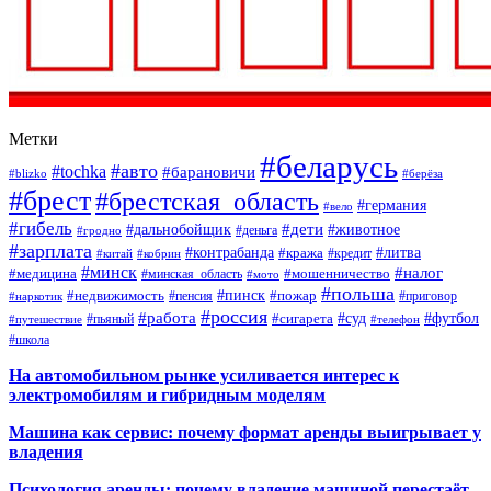
Метки
#беларусь
#авто
#tochka
#барановичи
#blizko
#берёза
#брест
#брестская_область
#германия
#вело
#гибель
#дети
#дальнобойщик
#животное
#деньга
#гродно
#зарплата
#контрабанда
#литва
#кража
#кредит
#китай
#кобрин
#минск
#налог
#мошенничество
#медицина
#минская_область
#мото
#польша
#недвижимость
#пинск
#пожар
#пенсия
#приговор
#наркотик
#россия
#работа
#суд
#футбол
#сигарета
#путешествие
#пьяный
#телефон
#школа
На автомобильном рынке усиливается интерес к
электромобилям и гибридным моделям
Машина как сервис: почему формат аренды выигрывает у
владения
Психология аренды: почему владение машиной перестаёт