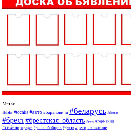
Метки
#беларусь
#авто
#tochka
#барановичи
#blizko
#берёза
#брест
#брестская_область
#германия
#вело
#гибель
#дети
#дальнобойщик
#животное
#деньга
#гродно