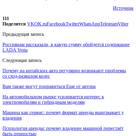
Источник
111
Поделится
VK
OK.ru
Facebook
Twitter
WhatsApp
Telegram
Viber
Предыдущая запись
Россиянам рассказали, в какую сумму обойдется содержание
LADA Vesta
Следующая запись
Почему на китайских авто регулярно возникают проблемы
со сход-развалом колес
Вам также могут понравиться
Еще от автора
На автомобильном рынке усиливается интерес к
электромобилям и гибридным моделям
Машина как сервис: почему формат аренды выигрывает у
владения
Психология аренды: почему владение машиной перестаёт
быть ценностью