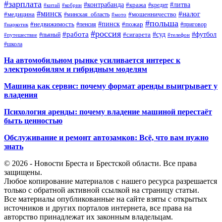
#зарплата
#контрабанда
#литва
#кража
#кредит
#китай
#кобрин
#минск
#налог
#мошенничество
#медицина
#минская_область
#мото
#польша
#недвижимость
#пинск
#пожар
#пенсия
#приговор
#наркотик
#россия
#работа
#суд
#футбол
#сигарета
#путешествие
#пьяный
#телефон
#школа
На автомобильном рынке усиливается интерес к
электромобилям и гибридным моделям
Машина как сервис: почему формат аренды выигрывает у
владения
Психология аренды: почему владение машиной перестаёт
быть ценностью
Обслуживание и ремонт автозамков: Всё, что вам нужно
знать
© 2026 - Новости Бреста и Брестской области. Все права
защищены.
Любое копирование материалов с нашего ресурса разрешается
только с обратной активной ссылкой на страницу статьи.
Все материалы опубликованные на сайте взяты с открытых
источников и других порталов интернета, все права на
авторство принадлежат их законным владельцам.