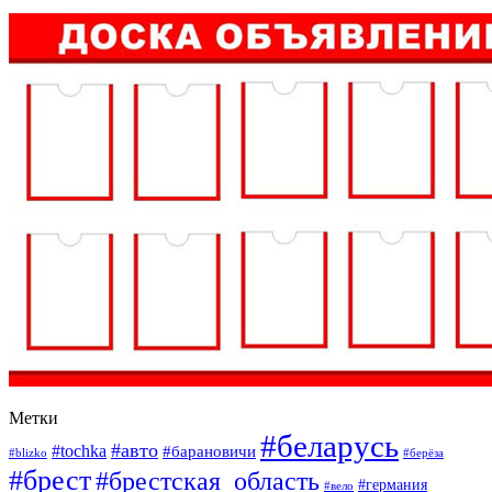
Метки
#беларусь
#авто
#tochka
#барановичи
#blizko
#берёза
#брест
#брестская_область
#германия
#вело