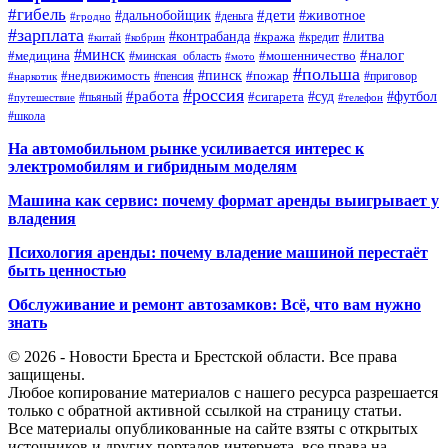
#гибель
#дети
#дальнобойщик
#животное
#деньга
#гродно
#зарплата
#контрабанда
#литва
#кража
#кредит
#китай
#кобрин
#минск
#налог
#мошенничество
#медицина
#минская_область
#мото
#польша
#недвижимость
#пинск
#пожар
#пенсия
#приговор
#наркотик
#россия
#работа
#суд
#футбол
#сигарета
#путешествие
#пьяный
#телефон
#школа
На автомобильном рынке усиливается интерес к
электромобилям и гибридным моделям
Машина как сервис: почему формат аренды выигрывает у
владения
Психология аренды: почему владение машиной перестаёт
быть ценностью
Обслуживание и ремонт автозамков: Всё, что вам нужно
знать
© 2026 - Новости Бреста и Брестской области. Все права
защищены.
Любое копирование материалов с нашего ресурса разрешается
только с обратной активной ссылкой на страницу статьи.
Все материалы опубликованные на сайте взяты с открытых
источников и других порталов интернета, все права на