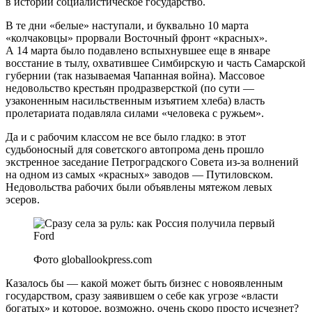
в истории социалистическое государство.
В те дни «белые» наступали, и буквально 10 марта
«колчаковцы» прорвали Восточный фронт «красных».
А 14 марта было подавлено вспыхнувшее еще в январе
восстание в тылу, охватившее Симбирскую и часть Самарской
губернии (так называемая Чапанная война). Массовое
недовольство крестьян продразверсткой (по сути —
узаконенным насильственным изъятием хлеба) власть
пролетариата подавляла силами «человека с ружьем».
Да и с рабочим классом не все было гладко: в этот
судьбоносный для советского автопрома день прошло
экстренное заседание Петроградского Совета из-за волнений
на одном из самых «красных» заводов — Путиловском.
Недовольства рабочих были объявлены мятежом левых
эсеров.
Фото globallookpress.com
Казалось бы — какой может быть бизнес с новоявленным
государством, сразу заявившем о себе как угрозе «власти
богатых» и которое, возможно, очень скоро просто исчезнет?