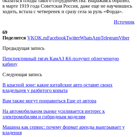
оказаться плоды такого сотрудничества. Выражаясь образно,
в марте 1919 года Советская Россия, даже еще не научившись
ходить, встала с четверенек и сразу села за руль «Форда».
Источник
69
Поделится
VK
OK.ru
Facebook
Twitter
WhatsApp
Telegram
Viber
Предыдущая запись
Перспективный тягач КамАЗ К6 получит облегченную
кабину
Следующая запись
В красной зоне: какие китайские авто оставят своих
владельцев у разбитого корыта
Вам также могут понравиться
Еще от автора
На автомобильном рынке усиливается интерес к
электромобилям и гибридным моделям
Машина как сервис: почему формат аренды выигрывает у
владения