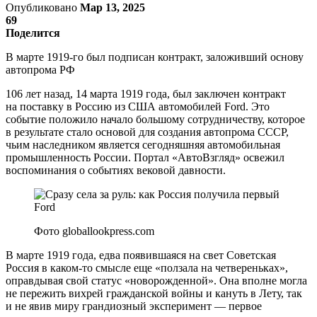
Опубликовано
Мар 13, 2025
69
Поделится
В марте 1919-го был подписан контракт, заложивший основу
автопрома РФ
106 лет назад, 14 марта 1919 года, был заключен контракт
на поставку в Россию из США автомобилей Ford. Это
событие положило начало большому сотрудничеству, которое
в результате стало основой для создания автопрома СССР,
чьим наследником является сегодняшняя автомобильная
промышленность России. Портал «АвтоВзгляд» освежил
воспоминания о событиях вековой давности.
Фото globallookpress.com
В марте 1919 года, едва появившаяся на свет Советская
Россия в каком-то смысле еще «ползала на четвереньках»,
оправдывая свой статус «новорожденной». Она вполне могла
не пережить вихрей гражданской войны и кануть в Лету, так
и не явив миру грандиозный эксперимент — первое