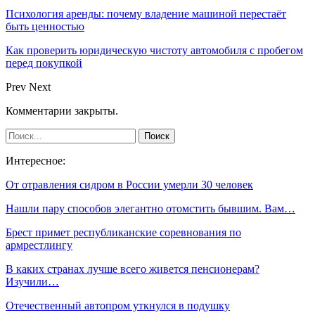
Психология аренды: почему владение машиной перестаёт
быть ценностью
Как проверить юридическую чистоту автомобиля с пробегом
перед покупкой
Prev
Next
Комментарии закрыты.
Интересное:
От отравления сидром в России умерли 30 человек
Нашли пару способов элегантно отомстить бывшим. Вам…
Брест примет республиканские соревнования по
армрестлингу
В каких странах лучше всего живется пенсионерам?
Изучили…
Отечественный автопром уткнулся в подушку