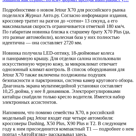
Подробностями о новом Jetour X70 для российского рынка
поделился Журнал Авто.ру. Согласно информации издания,
кроссовер тратит на разгон до «сотни» 13 секунд, а его
максимальная скорость ограничивается отметкой 180 км/ч.
По габаритам новинка близка к старшему брату X70 Plus (да,
это разные автомобили), колесная база у них полностью
идентична — она составляет 2720 мм.
Новинка получила LED-оптику, 18-дюймовые колеса
и панорамную крышу. Для отделки салона использовали
искусственную черную кожу, за микроклимат отвечает
однозонный климат-контроль. В список оборудования для
Jetour X70 также включены полдюжины подушек
безопасности и парктроники, система камер кругового обзора.
Диагональ экрана мультимедийной установки составляет
10,25 дюйма, у нее 8 динамиков. Электрорегулировками
китайцы снабдили только кресло водителя. Имеется набор
электронных ассистентов.
Напомним, что помимо семейства X70, в российский
модельный ряд Jetour входят еще четыре автомобиля:
кроссоверы Dashing, X50 Plus, X90 Plus и T2. В следующем
году к ним присоединится компактный T1 — подробнее о нем
портал «АвтоВзгляд» рассказывал здесь.