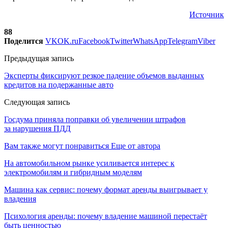
Источник
88
Поделится
VK
OK.ru
Facebook
Twitter
WhatsApp
Telegram
Viber
Предыдущая запись
Эксперты фиксируют резкое падение объемов выданных
кредитов на подержанные авто
Следующая запись
Госдума приняла поправки об увеличении штрафов
за нарушения ПДД
Вам также могут понравиться
Еще от автора
На автомобильном рынке усиливается интерес к
электромобилям и гибридным моделям
Машина как сервис: почему формат аренды выигрывает у
владения
Психология аренды: почему владение машиной перестаёт
быть ценностью