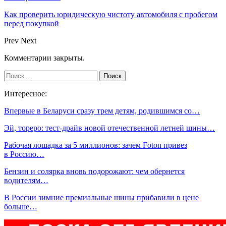
Как проверить юридическую чистоту автомобиля с пробегом
перед покупкой
Prev
Next
Комментарии закрыты.
Интересное:
Впервые в Беларуси сразу трем детям, родившимся со…
Эй, тореро: тест-драйв новой отечественной летней шины…
Рабочая лошадка за 5 миллионов: зачем Foton привез
в Россию…
Бензин и солярка вновь подорожают: чем обернется
водителям…
В России зимние премиальные шины прибавили в цене
больше…