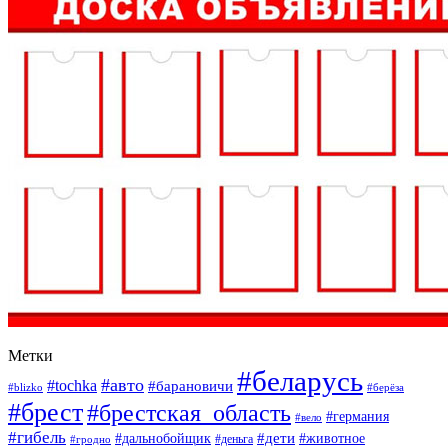
Метки
#беларусь
#авто
#tochka
#барановичи
#blizko
#берёза
#брест
#брестская_область
#германия
#вело
#гибель
#дети
#дальнобойщик
#животное
#деньга
#гродно