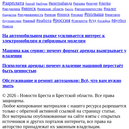
#зарплата
#контрабанда
#литва
#кража
#кредит
#китай
#кобрин
#минск
#налог
#мошенничество
#медицина
#минская_область
#мото
#польша
#недвижимость
#пинск
#пожар
#пенсия
#приговор
#наркотик
#россия
#работа
#суд
#футбол
#сигарета
#путешествие
#пьяный
#телефон
#школа
На автомобильном рынке усиливается интерес к
электромобилям и гибридным моделям
Машина как сервис: почему формат аренды выигрывает у
владения
Психология аренды: почему владение машиной перестаёт
быть ценностью
Обслуживание и ремонт автозамков: Всё, что вам нужно
знать
© 2026 - Новости Бреста и Брестской области. Все права
защищены.
Любое копирование материалов с нашего ресурса разрешается
только с обратной активной ссылкой на страницу статьи.
Все материалы опубликованные на сайте взяты с открытых
источников и других порталов интернета, все права на
авторство принадлежат их законным владельцам.