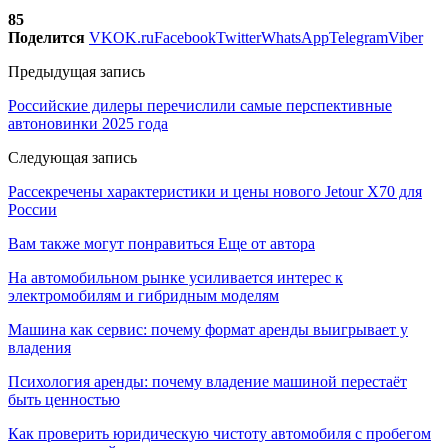
85
Поделится
VK
OK.ru
Facebook
Twitter
WhatsApp
Telegram
Viber
Предыдущая запись
Российские дилеры перечислили самые перспективные
автоновинки 2025 года
Следующая запись
Рассекречены характеристики и цены нового Jetour X70 для
России
Вам также могут понравиться
Еще от автора
На автомобильном рынке усиливается интерес к
электромобилям и гибридным моделям
Машина как сервис: почему формат аренды выигрывает у
владения
Психология аренды: почему владение машиной перестаёт
быть ценностью
Как проверить юридическую чистоту автомобиля с пробегом