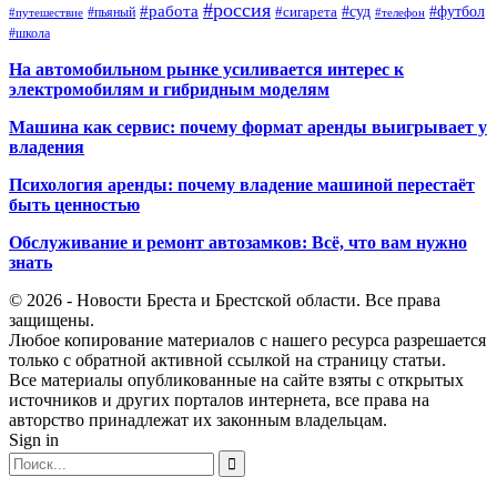
#россия
#работа
#суд
#футбол
#сигарета
#путешествие
#пьяный
#телефон
#школа
На автомобильном рынке усиливается интерес к
электромобилям и гибридным моделям
Машина как сервис: почему формат аренды выигрывает у
владения
Психология аренды: почему владение машиной перестаёт
быть ценностью
Обслуживание и ремонт автозамков: Всё, что вам нужно
знать
© 2026 - Новости Бреста и Брестской области. Все права
защищены.
Любое копирование материалов с нашего ресурса разрешается
только с обратной активной ссылкой на страницу статьи.
Все материалы опубликованные на сайте взяты с открытых
источников и других порталов интернета, все права на
авторство принадлежат их законным владельцам.
Sign in