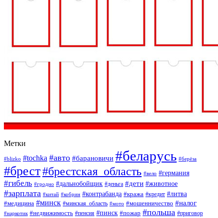
Метки
#беларусь
#авто
#tochka
#барановичи
#blizko
#берёза
#брест
#брестская_область
#германия
#вело
#гибель
#дети
#дальнобойщик
#животное
#деньга
#гродно
#зарплата
#контрабанда
#литва
#кража
#кредит
#китай
#кобрин
#минск
#налог
#мошенничество
#медицина
#минская_область
#мото
#польша
#недвижимость
#пинск
#пожар
#пенсия
#приговор
#наркотик