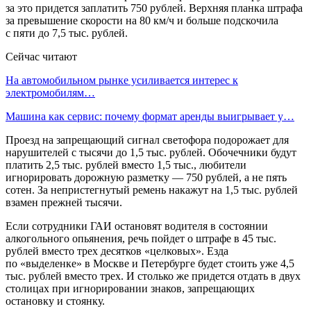
за это придется заплатить 750 рублей. Верхняя планка штрафа
за превышение скорости на 80 км/ч и больше подскочила
с пяти до 7,5 тыс. рублей.
Сейчас читают
На автомобильном рынке усиливается интерес к
электромобилям…
Машина как сервис: почему формат аренды выигрывает у…
Проезд на запрещающий сигнал светофора подорожает для
нарушителей с тысячи до 1,5 тыс. рублей. Обочечники будут
платить 2,5 тыс. рублей вместо 1,5 тыс., любители
игнорировать дорожную разметку — 750 рублей, а не пять
сотен. За непристегнутый ремень накажут на 1,5 тыс. рублей
взамен прежней тысячи.
Если сотрудники ГАИ остановят водителя в состоянии
алкогольного опьянения, речь пойдет о штрафе в 45 тыс.
рублей вместо трех десятков «целковых». Езда
по «выделенке» в Москве и Петербурге будет стоить уже 4,5
тыс. рублей вместо трех. И столько же придется отдать в двух
столицах при игнорировании знаков, запрещающих
остановку и стоянку.