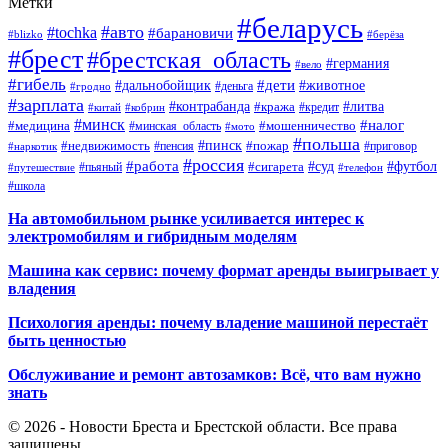
Метки
#беларусь
#авто
#tochka
#барановичи
#blizko
#берёза
#брест
#брестская_область
#германия
#вело
#гибель
#дети
#дальнобойщик
#животное
#деньга
#гродно
#зарплата
#контрабанда
#литва
#кража
#кредит
#китай
#кобрин
#минск
#налог
#мошенничество
#медицина
#минская_область
#мото
#польша
#недвижимость
#пинск
#пожар
#пенсия
#приговор
#наркотик
#россия
#работа
#суд
#футбол
#сигарета
#путешествие
#пьяный
#телефон
#школа
На автомобильном рынке усиливается интерес к
электромобилям и гибридным моделям
Машина как сервис: почему формат аренды выигрывает у
владения
Психология аренды: почему владение машиной перестаёт
быть ценностью
Обслуживание и ремонт автозамков: Всё, что вам нужно
знать
© 2026 - Новости Бреста и Брестской области. Все права
защищены.