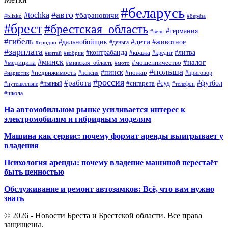
#беларусь
#авто
#tochka
#барановичи
#blizko
#берёза
#брест
#брестская_область
#германия
#вело
#гибель
#дети
#дальнобойщик
#животное
#деньга
#гродно
#зарплата
#контрабанда
#литва
#кража
#кредит
#китай
#кобрин
#минск
#налог
#мошенничество
#медицина
#минская_область
#мото
#польша
#недвижимость
#пинск
#пожар
#пенсия
#приговор
#наркотик
#россия
#работа
#суд
#футбол
#сигарета
#путешествие
#пьяный
#телефон
#школа
На автомобильном рынке усиливается интерес к
электромобилям и гибридным моделям
Машина как сервис: почему формат аренды выигрывает у
владения
Психология аренды: почему владение машиной перестаёт
быть ценностью
Обслуживание и ремонт автозамков: Всё, что вам нужно
знать
© 2026 - Новости Бреста и Брестской области. Все права
защищены.