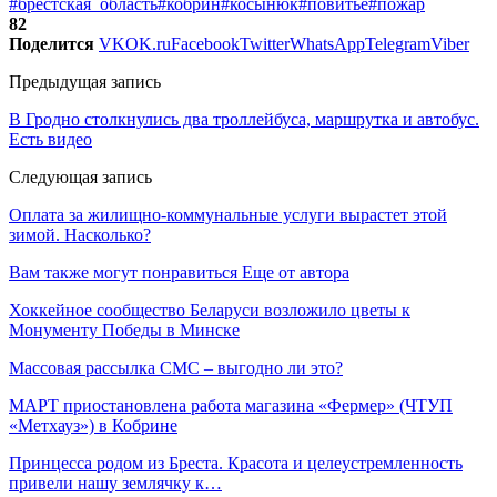
#брестская_область
#кобрин
#косынюк
#повитье
#пожар
82
Поделится
VK
OK.ru
Facebook
Twitter
WhatsApp
Telegram
Viber
Предыдущая запись
В Гродно столкнулись два троллейбуса, маршрутка и автобус.
Есть видео
Следующая запись
Оплата за жилищно-коммунальные услуги вырастет этой
зимой. Насколько?
Вам также могут понравиться
Еще от автора
Хоккейное сообщество Беларуси возложило цветы к
Монументу Победы в Минске
Массовая рассылка СМС – выгодно ли это?
МАРТ приостановлена работа магазина «Фермер» (ЧТУП
«Метхауз») в Кобрине
Принцесса родом из Бреста. Красота и целеустремленность
привели нашу землячку к…