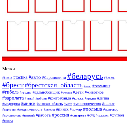
Метки
#беларусь
#авто
#tochka
#барановичи
#blizko
#берёза
#брест
#брестская_область
#германия
#вело
#гибель
#дети
#дальнобойщик
#животное
#деньга
#гродно
#зарплата
#контрабанда
#литва
#кража
#кредит
#китай
#кобрин
#минск
#налог
#мошенничество
#медицина
#минская_область
#мото
#польша
#недвижимость
#пинск
#пожар
#пенсия
#приговор
#наркотик
#россия
#работа
#суд
#футбол
#сигарета
#путешествие
#пьяный
#телефон
#школа