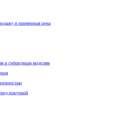
продажу и примерная цена
лям и гибридным моделям
ения
 ценностью
еред покупкой