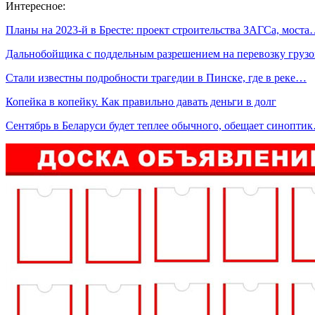
Интересное:
Планы на 2023-й в Бресте: проект строительства ЗАГСа, мост
Дальнобойщика с поддельным разрешением на перевозку груз
Стали известны подробности трагедии в Пинске, где в реке…
Копейка в копейку. Как правильно давать деньги в долг
Сентябрь в Беларуси будет теплее обычного, обещает синопти