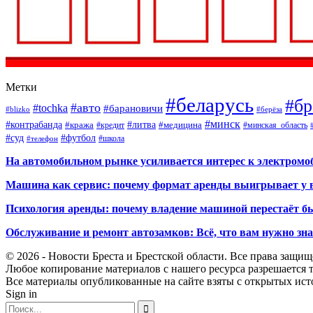
Метки
#беларусь
#бр
#авто
#tochka
#барановичи
#blizko
#берёза
#минск
#контрабанда
#литва
#кража
#кредит
#медицина
#минская_область
#суд
#футбол
#телефон
#школа
На автомобильном рынке усиливается интерес к электром
Машина как сервис: почему формат аренды выигрывает у 
Психология аренды: почему владение машиной перестаёт б
Обслуживание и ремонт автозамков: Всё, что вам нужно зн
© 2026 - Новости Бреста и Брестской области. Все права защи
Любое копирование материалов с нашего ресурса разрешается т
Все материалы опубликованные на сайте взяты с открытых исто
Sign in