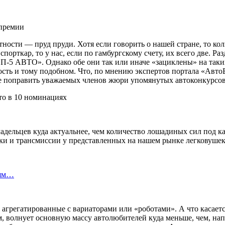
опремии
ности — пруд пруди. Хотя если говорить о нашей стране, то кол
орткар, то у нас, если по гамбургскому счету, их всего две. Ра
П-5 АВТО». Однако обе они так или иначе «зациклены» на так
ть и тому подобном. Что, по мнению экспертов портала «АвтоВз
же поправить уважаемых членов жюри упомянутых автоконкурсо
ладельцев куда актуальнее, чем количество лошадиных сил под 
жки и трансмиссии у представленных на нашем рынке легковуше
лям…
агрегатированные с вариаторами или «роботами». А что касается
 волнует основную массу автолюбителей куда меньше, чем, напр