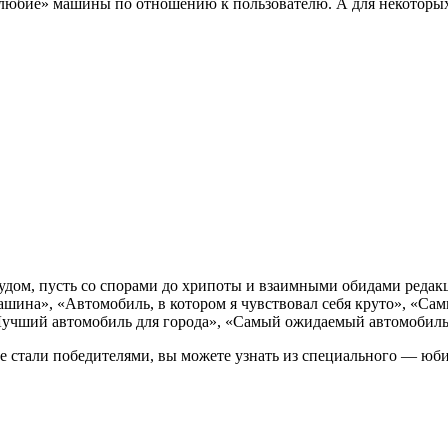
юбие» машины по отношению к пользователю. А для некоторых т
трудом, пусть со спорами до хрипоты и взаимными обидами ред
ашина», «Автомобиль, в котором я чувствовал себя круто», «
«Лучший автомобиль для города», «Самый ожидаемый автомобил
ке стали победителями, вы можете узнать из специального — юб