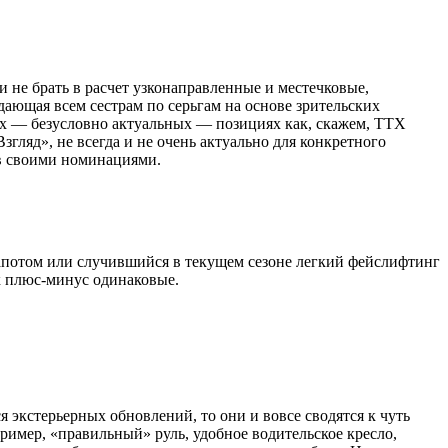
и не брать в расчет узконаправленные и местечковые,
здающая всем сестрам по серьгам на основе зрительских
их — безусловно актуальных — позициях как, скажем, ТТХ
гляд», не всегда и не очень актуально для конкретного
в своими номинациями.
капотом или случившийся в текущем сезоне легкий фейслифтинг
к плюс-минус одинаковые.
 экстерьерных обновлений, то они и вовсе сводятся к чуть
имер, «правильный» руль, удобное водительское кресло,