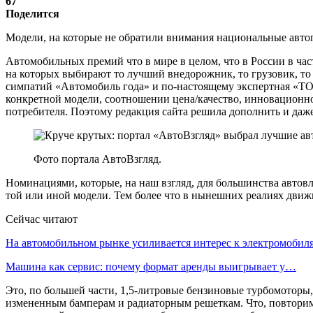
67
Поделится
Модели, на которые не обратили внимания национальные авт
Автомобильных премий что в мире в целом, что в России в част
на которых выбирают то лучший внедорожник, то грузовик, то сп
симпатий «Автомобиль года» и по-настоящему экспертная «ТО
конкретной модели, соотношении цена/качество, инновационнос
потребителя. Поэтому редакция сайта решила дополнить и да
Фото портала АвтоВзгляд.
Номинациями, которые, на наш взгляд, для большинства автов
той или иной модели. Тем более что в нынешних реалиях дви
Сейчас читают
На автомобильном рынке усиливается интерес к электромоби
Машина как сервис: почему формат аренды выигрывает у…
Это, по большей части, 1,5-литровые бензиновые турбомоторы, 
измененным бамперам и радиаторным решеткам. Что, повторим,