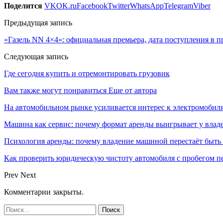
Поделится
VK
OK.ru
Facebook
Twitter
WhatsApp
Telegram
Viber
Предыдущая запись
«Газель NN 4×4»: официальная премьера, дата поступления в 
Следующая запись
Где сегодня купить и отремонтировать грузовик
Вам также могут понравиться
Еще от автора
На автомобильном рынке усиливается интерес к электромоби
Машина как сервис: почему формат аренды выигрывает у влад
Психология аренды: почему владение машиной перестаёт быть
Как проверить юридическую чистоту автомобиля с пробегом п
Prev
Next
Комментарии закрыты.