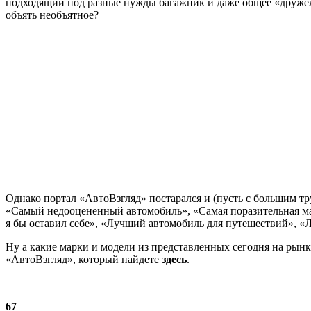
подходящий под разные нужды багажник и даже общее «дружел
объять необъятное?
Однако портал «АвтоВзгляд» постарался и (пусть с большим 
«Самый недооцененный автомобиль», «Самая поразительная м
я бы оставил себе», «Лучший автомобиль для путешествий», 
Ну а какие марки и модели из представленных сегодня на рын
«АвтоВзгляд», который найдете
здесь
.
67