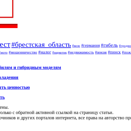
ест
#брестская_область
#гибель
#германия
#вело
#гродно
#налог
#мошенничество
#недвижимость
#пинск
#пож
#пенсия
#наркотик
#мото
обилям и гибридным моделям
владения
ыть ценностью
ать
щены.
олько с обратной активной ссылкой на страницу статьи.
чников и других порталов интернета, все права на авторство п