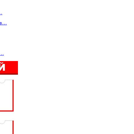
а…
ов…
к…