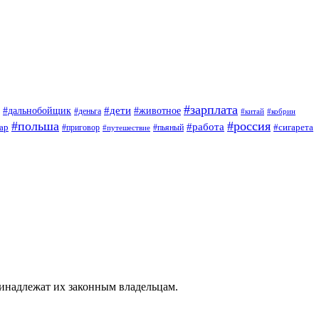
#зарплата
#дети
#дальнобойщик
#животное
#деньга
#китай
#кобрин
#польша
#россия
#работа
ар
#приговор
#сигарета
#путешествие
#пьяный
ринадлежат их законным владельцам.