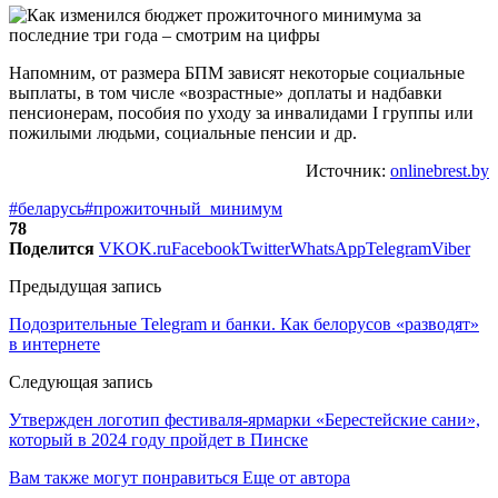
Напомним, от размера БПМ зависят некоторые социальные
выплаты, в том числе «возрастные» доплаты и надбавки
пенсионерам, пособия по уходу за инвалидами I группы или
пожилыми людьми, социальные пенсии и др.
Источник:
onlinebrest.by
#беларусь
#прожиточный_минимум
78
Поделится
VK
OK.ru
Facebook
Twitter
WhatsApp
Telegram
Viber
Предыдущая запись
Подозрительные Telegram и банки. Как белорусов «разводят»
в интернете
Следующая запись
Утвержден логотип фестиваля-ярмарки «Берестейские сани»,
который в 2024 году пройдет в Пинске
Вам также могут понравиться
Еще от автора