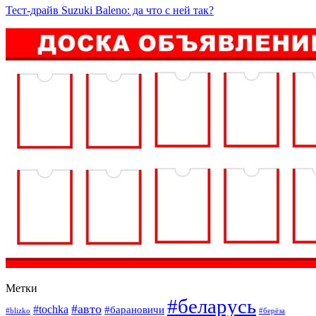
Тест-драйв Suzuki Baleno: да что с ней так?
Метки
#беларусь
#авто
#tochka
#барановичи
#blizko
#берёза