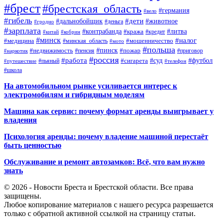
#брест
#брестская_область
#германия
#вело
#гибель
#дети
#дальнобойщик
#животное
#деньга
#гродно
#зарплата
#контрабанда
#литва
#кража
#кредит
#китай
#кобрин
#минск
#налог
#мошенничество
#медицина
#минская_область
#мото
#польша
#недвижимость
#пинск
#пожар
#пенсия
#приговор
#наркотик
#россия
#работа
#суд
#футбол
#сигарета
#путешествие
#пьяный
#телефон
#школа
На автомобильном рынке усиливается интерес к
электромобилям и гибридным моделям
Машина как сервис: почему формат аренды выигрывает у
владения
Психология аренды: почему владение машиной перестаёт
быть ценностью
Обслуживание и ремонт автозамков: Всё, что вам нужно
знать
© 2026 - Новости Бреста и Брестской области. Все права
защищены.
Любое копирование материалов с нашего ресурса разрешается
только с обратной активной ссылкой на страницу статьи.