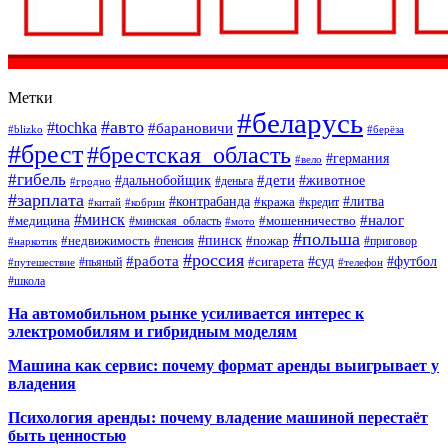
Метки
#беларусь
#авто
#tochka
#барановичи
#blizko
#берёза
#брест
#брестская_область
#германия
#вело
#гибель
#дети
#дальнобойщик
#животное
#деньга
#гродно
#зарплата
#контрабанда
#литва
#кража
#кредит
#китай
#кобрин
#минск
#налог
#мошенничество
#медицина
#минская_область
#мото
#польша
#недвижимость
#пинск
#пожар
#пенсия
#приговор
#наркотик
#россия
#работа
#суд
#футбол
#сигарета
#путешествие
#пьяный
#телефон
#школа
На автомобильном рынке усиливается интерес к
электромобилям и гибридным моделям
Машина как сервис: почему формат аренды выигрывает у
владения
Психология аренды: почему владение машиной перестаёт
быть ценностью