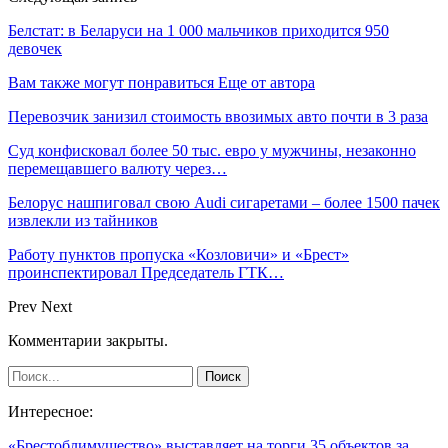
Белстат: в Беларуси на 1 000 мальчиков приходится 950
девочек
Вам также могут понравиться
Еще от автора
Перевозчик занизил стоимость ввозимых авто почти в 3 раза
Суд конфисковал более 50 тыс. евро у мужчины, незаконно
перемещавшего валюту через…
Белорус нашпиговал свою Audi сигаретами – более 1500 пачек
извлекли из тайников
Работу пунктов пропуска «Козловичи» и «Брест»
проинспектировал Председатель ГТК…
Prev
Next
Комментарии закрыты.
Интересное:
«Брестоблимущество» выставляет на торги 35 объектов за…