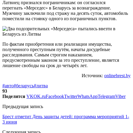
Латвиец признался пограничникам: он согласился
перегнать «Мерседес» в Беларусь за вознаграждение.
Мужчину заключили под стражу на десять суток, автомобиль
поместили на стоянку одного из пограничных пунктов.
По фактам приобретения или реализации имущества,
полученного преступным путём, начаты досудебные
расследования. Самым строгим наказанием,
предусмотренным законом за это преступление, является
лишение свободы на срок до четырёх лет.
Источник:
onlinebrest.by
#авто
#беларусь
#литва
93
Поделится
VK
OK.ru
Facebook
Twitter
WhatsApp
Telegram
Viber
Предыдущая запись
Брест отметит День защиты детей: программа мероприятий 1-
3 июня
Следующая запись