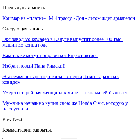
Предыдущая запись
Кошмар на «платке»: М-4 трассу «Дон» летом ждет армагедон
Следующая запись
Экс-завод Volkswagen в Калуге выпустит более 100 тыс.
машин до конца года
Вам также могут понравиться
Еще от автора
Избран новый Папа Римский
Эта семья четыре года жила взаперти, боясь заразиться
ковидом
Умерла старейшая женщина в мире — сколько ей было лет
Мужчина нечаянно купил свою же Honda Civic, которую у
него угнали
Prev
Next
Комментарии закрыты.