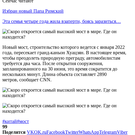
Сейчас читают
Избран новый Папа Римский
Эта семья четыре года жила взаперти, боясь заразиться…
Новый мост, строительство которого ведется с января 2022
года, пересекает гранд-каньон Хуацзян. В настоящее время,
чтобы преодолеть природную преграду, автомобилистам
требуется два часа. После открытия сооружения,
запланированного на 30 июня, это время сократится до
нескольких минут. Длина объекта составляет 2890
метров, сообщает CNN.
#китай
#мост
99
Поделится
VK
OK.ru
Facebook
Twitter
WhatsApp
Telegram
Viber