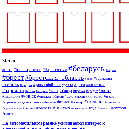
Метки
#беларусь
#авто
#tochka
#барановичи
#blizko
#берёза
#брест
#брестская_область
#германия
#вело
#гибель
#дети
#дальнобойщик
#животное
#деньга
#гродно
#зарплата
#контрабанда
#литва
#кража
#кредит
#китай
#кобрин
#минск
#налог
#мошенничество
#медицина
#минская_область
#мото
#польша
#недвижимость
#пинск
#пожар
#пенсия
#приговор
#наркотик
#россия
#работа
#суд
#футбол
#сигарета
#путешествие
#пьяный
#телефон
#школа
На автомобильном рынке усиливается интерес к
электромобилям и гибридным моделям