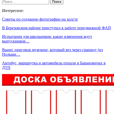
Интересное:
Советы по созданию фотографии на холсте
В Березовском районе приступил к работе передвижной ФАП
Испытания для школьников: какие изменения ждут
выпускников…
Вынес приговор мужчине, который вез через границу (из
Польши…
Автобус, маршрутка и автомобиль попали в Барановичах в
ДТП