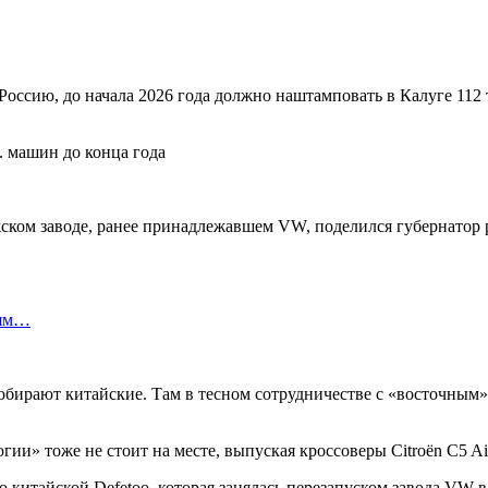
оссию, до начала 2026 года должно наштамповать в Калуге 112
ужском заводе, ранее принадлежавшем VW, поделился губернатор
лям…
обирают китайские. Там в тесном сотрудничестве с «восточным
» тоже не стоит на месте, выпуская кроссоверы Citroёn C5 Air
китайской Defetoo, которая занялась перезапуском завода VW в