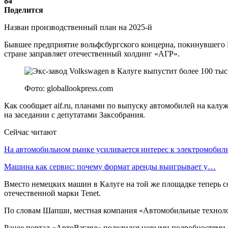
84
Поделится
Назван производственный план на 2025-й
Бывшее предприятие вольфсбургского концерна, покинувшего Р
стране заправляет отечественный холдинг «АГР».
Фото: globallookpress.com
Как сообщает aif.ru, планами по выпуску автомобилей на кал
на заседании с депутатами Заксобрания.
Сейчас читают
На автомобильном рынке усиливается интерес к электромоби
Машина как сервис: почему формат аренды выигрывает у…
Вместо немецких машин в Калуге на той же площадке теперь с
отечественной марки Tenet.
По словам Шапши, местная компания «Автомобильные технологии
Ранее портал «АвтоВзгляд» поделился новыми подробностями о 