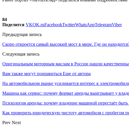
84
Поделится
VK
OK.ru
Facebook
Twitter
WhatsApp
Telegram
Viber
Предыдущая запись
Скоро откроется самый высокий мост в мире. Где он находится
Следующая запись
Оригинальным моторным маслам в России нашли качественны
Вам также могут понравиться
Еще от автора
На автомобильном рынке усиливается интерес к электромоби
Машина как сервис: почему формат аренды выигрывает у влад
Психология аренды: почему владение машиной перестаёт быть
Как проверить юридическую чистоту автомобиля с пробегом п
Prev
Next