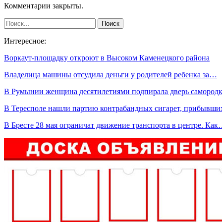
Комментарии закрыты.
Интересное:
Воркаут-площадку откроют в Высоком Каменецкого района
Владелица машины отсудила деньги у родителей ребенка за…
В Румынии женщина десятилетиями подпирала дверь саморо
В Тересполе нашли партию контрабандных сигарет, прибывш
В Бресте 28 мая ограничат движение транспорта в центре. Ка