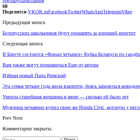
#беларусь
#испания
68
Поделится
VK
OK.ru
Facebook
Twitter
WhatsApp
Telegram
Viber
Предыдущая запись
Белорусских школьников будут поощрять за хороший аппетит
Следующая запись
В Бресте состоится «Финал четырех» Кубка Беларуси по гандб
Вам также могут понравиться
Еще от автора
Избран новый Папа Римский
Эта семья четыре года жила взаперти, боясь заразиться ковидом
Умерла старейшая женщина в мире — сколько ей было лет
Мужчина нечаянно купил свою же Honda Civic, которую у него
Prev
Next
Комментарии закрыты.