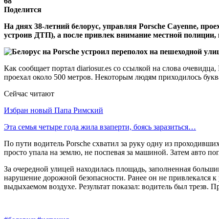
68
Поделится
На днях 38-летний белорус, управляя Porsche Cayenne, прое
устроив ДТП), а после привлек внимание местной полиции, 
Как сообщает портал diariosur.es со ссылкой на слова очевидца
проехал около 500 метров. Некоторым людям приходилось букв
Сейчас читают
Избран новый Папа Римский
Эта семья четыре года жила взаперти, боясь заразиться…
По пути водитель Porsche схватил за руку одну из проходивши
просто упала на землю, не поспевая за машиной. Затем авто по
За очередной улицей находилась площадь, заполненная большим
нарушение дорожной безопасности. Ранее он не привлекался 
выдыхаемом воздухе. Результат показал: водитель был трезв. П