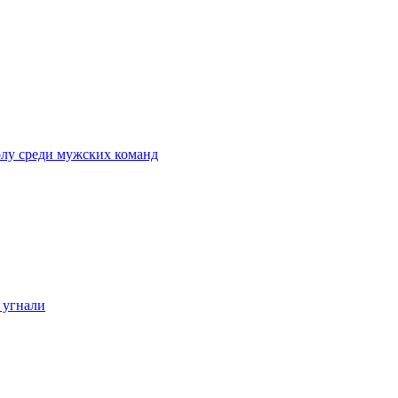
олу среди мужских команд
 угнали