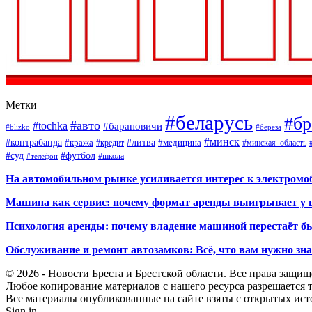
Метки
#беларусь
#бр
#авто
#tochka
#барановичи
#blizko
#берёза
#минск
#контрабанда
#литва
#кража
#кредит
#медицина
#минская_область
#суд
#футбол
#телефон
#школа
На автомобильном рынке усиливается интерес к электром
Машина как сервис: почему формат аренды выигрывает у 
Психология аренды: почему владение машиной перестаёт б
Обслуживание и ремонт автозамков: Всё, что вам нужно зн
© 2026 - Новости Бреста и Брестской области. Все права защи
Любое копирование материалов с нашего ресурса разрешается т
Все материалы опубликованные на сайте взяты с открытых исто
Sign in