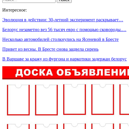
Интересное:
Эволюция в действии: 30-летний эксперимент раскрывает…
Белорус незаметно вез 56 тысяч евро с помощью сковороды.…
Несколько автомобилей столкнулись на Ясеневой в Бресте
Привет из весны. В Бресте снова зацвела сирень
В Варшаве за кражу из фургона и наркотики задержан белорус