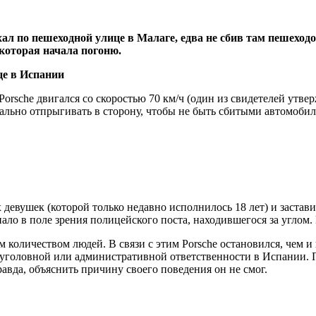
хал по пешеходной улице в Малаге, едва не сбив там пешеход
которая начала погоню.
, Porsche двигался со скоростью 70 км/ч (один из свидетелей утве
ально отпрыгивать в сторону, чтобы не быть сбитыми автомобил
х девушек (которой только недавно исполнилось 18 лет) и заста
пало в поле зрения полицейского поста, находившегося за углом.
 количеством людей. В связи с этим Porsche остановился, чем и
к уголовной или административной ответственности в Испании.
равда, объяснить причину своего поведения он не смог.