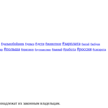
#зарплата
#дети
#дальнобойщик
#животное
#деньга
#китай
#кобрин
#польша
#россия
#работа
ар
#приговор
#сигарета
#путешествие
#пьяный
ринадлежат их законным владельцам.