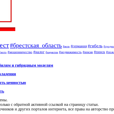
ест
#брестская_область
#гибель
#германия
#вело
#гродно
#налог
#мошенничество
#недвижимость
#пинск
#пож
#пенсия
#наркотик
#мото
обилям и гибридным моделям
владения
ыть ценностью
ать
щены.
олько с обратной активной ссылкой на страницу статьи.
чников и других порталов интернета, все права на авторство п