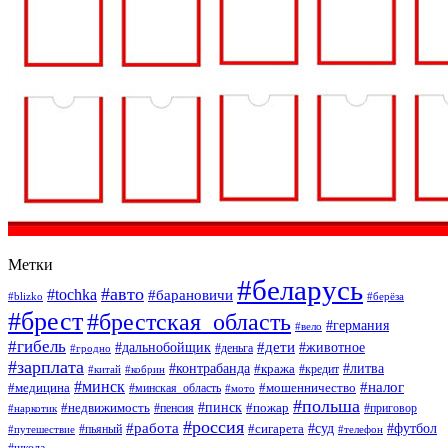
Метки
#беларусь
#авто
#tochka
#барановичи
#blizko
#берёза
#брест
#брестская_область
#германия
#вело
#гибель
#дети
#дальнобойщик
#животное
#деньга
#гродно
#зарплата
#контрабанда
#литва
#кража
#кредит
#китай
#кобрин
#минск
#налог
#мошенничество
#медицина
#минская_область
#мото
#польша
#недвижимость
#пинск
#пожар
#пенсия
#приговор
#наркотик
#россия
#работа
#суд
#футбол
#сигарета
#путешествие
#пьяный
#телефон