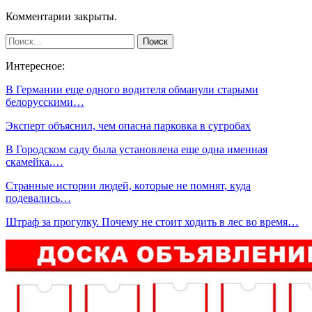
Комментарии закрыты.
Интересное:
В Германии еще одного водителя обманули старыми
белорусскими…
Эксперт объяснил, чем опасна парковка в сугробах
В Городском саду была установлена еще одна именная
скамейка.…
Странные истории людей, которые не помнят, куда
подевались…
Штраф за прогулку. Почему не стоит ходить в лес во время…