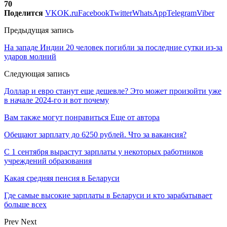
70
Поделится
VK
OK.ru
Facebook
Twitter
WhatsApp
Telegram
Viber
Предыдущая запись
На западе Индии 20 человек погибли за последние сутки из-за
ударов молний
Следующая запись
Доллар и евро станут еще дешевле? Это может произойти уже
в начале 2024-го и вот почему
Вам также могут понравиться
Еще от автора
Обещают зарплату до 6250 рублей. Что за вакансия?
С 1 сентября вырастут зарплаты у некоторых работников
учреждений образования
Какая средняя пенсия в Беларуси
Где самые высокие зарплаты в Беларуси и кто зарабатывает
больше всех
Prev
Next