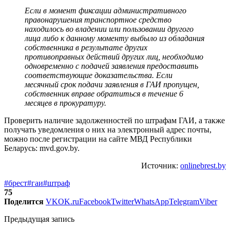
Если в момент фиксации административного
правонарушения транспортное средство
находилось во владении или пользовании другого
лица либо к данному моменту выбыло из обладания
собственника в результате других
противоправных действий других лиц, необходимо
одновременно с подачей заявления предоставить
соответствующие доказательства. Если
месячный срок подачи заявления в ГАИ пропущен,
собственник вправе обратиться в течение 6
месяцев в прокуратуру
.
Проверить наличие задолженностей по штрафам ГАИ, а также
получать уведомления о них на электронный адрес почты,
можно после регистрации на сайте МВД Республики
Беларусь: mvd.gov.by.
Источник:
onlinebrest.by
#брест
#гаи
#штраф
75
Поделится
VK
OK.ru
Facebook
Twitter
WhatsApp
Telegram
Viber
Предыдущая запись