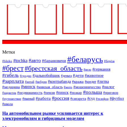
Метки
#беларусь
#авто
#tochka
#барановичи
#blizko
#берёза
#брест
#брестская_область
#германия
#вело
#гибель
#дети
#дальнобойщик
#животное
#деньга
#гродно
#зарплата
#контрабанда
#литва
#кража
#кредит
#китай
#кобрин
#минск
#налог
#мошенничество
#медицина
#минская_область
#мото
#польша
#недвижимость
#пинск
#пожар
#пенсия
#приговор
#наркотик
#россия
#работа
#суд
#футбол
#сигарета
#путешествие
#пьяный
#телефон
#школа
На автомобильном рынке усиливается интерес к
электромобилям и гибридным моделям