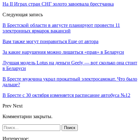
На II Играх стран СНГ золото завоевала брестчанка
Следующая запись
В Брестской области в августе планируют провести 11
электронных ярмарок вакансий
Вам также могут понравиться
Еще от автора
За какие нарушения можно лишиться «прав» в Беларуси
Лучшая модель Lotus на деньги Geely — вот сколько она стоит
в Беларуси
В Бресте мужчина украл прокатный электросамокат. Что было
дальше?
В Бресте с 30 октября изменяется расписание автобуса №12
Prev
Next
Комментарии закрыты.
Интересное: