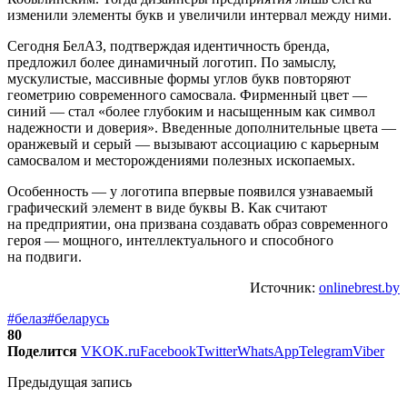
изменили элементы букв и увеличили интервал между ними.
Сегодня БелАЗ, подтверждая идентичность бренда,
предложил более динамичный логотип. По замыслу,
мускулистые, массивные формы углов букв повторяют
геометрию современного самосвала. Фирменный цвет —
синий — стал «более глубоким и насыщенным как символ
надежности и доверия». Введенные дополнительные цвета —
оранжевый и серый — вызывают ассоциацию с карьерным
самосвалом и месторождениями полезных ископаемых.
Особенность — у логотипа впервые появился узнаваемый
графический элемент в виде буквы B. Как считают
на предприятии, она призвана создавать образ современного
героя — мощного, интеллектуального и способного
на подвиги.
Источник:
onlinebrest.by
#белаз
#беларусь
80
Поделится
VK
OK.ru
Facebook
Twitter
WhatsApp
Telegram
Viber
Предыдущая запись