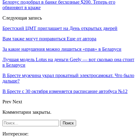
Белорус подобрал в банке бесхозные $200. Теперь его
обвиняют в краже
Следующая запись
Брестский ЦМТ приглашает на День открытых дверей
Вам также могут понравиться
Еще от автора
За какие нарушения можно лишиться «прав» в Беларуси
Лучшая модель Lotus на деньги Geely — вот сколько она стоит
в Беларуси
В Бресте мужчина украл прокатный электросамокат. Что было
дальше?
В Бресте с 30 октября изменяется расписание автобуса №12
Prev
Next
Комментарии закрыты.
Интересное: