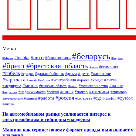
Метки
#беларусь
#авто
#tochka
#барановичи
#blizko
#берёза
#брест
#брестская_область
#германия
#вело
#гибель
#дети
#дальнобойщик
#животное
#деньга
#гродно
#зарплата
#контрабанда
#литва
#кража
#кредит
#китай
#кобрин
#минск
#налог
#мошенничество
#медицина
#минская_область
#мото
#польша
#недвижимость
#пинск
#пожар
#пенсия
#приговор
#наркотик
#россия
#работа
#суд
#футбол
#сигарета
#путешествие
#пьяный
#телефон
#школа
На автомобильном рынке усиливается интерес к
электромобилям и гибридным моделям
Машина как сервис: почему формат аренды выигрывает у
владения