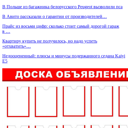
В Польше из багажника белорусского Peugeot вызволили пса
В Авито рассказали о гарантии от производителей…
Прайс из восьми цифр: сколько стоит самый дорогой гараж
в …
Квартиру купить не получилось, но надо успеть
«отхватить»…
Недооцененный: плюсы и минусы подержанного седана Kaiyi
E5