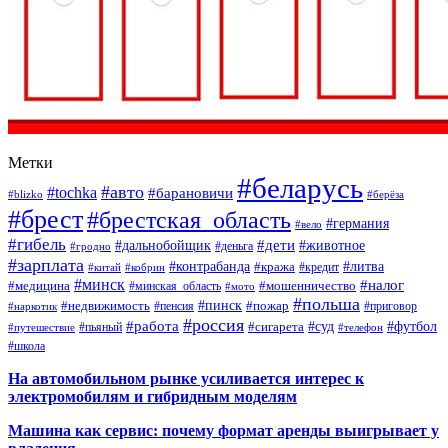
Метки
#беларусь
#авто
#tochka
#барановичи
#blizko
#берёза
#брест
#брестская_область
#германия
#вело
#гибель
#дети
#дальнобойщик
#животное
#деньга
#гродно
#зарплата
#контрабанда
#литва
#кража
#кредит
#китай
#кобрин
#минск
#налог
#мошенничество
#медицина
#минская_область
#мото
#польша
#недвижимость
#пинск
#пожар
#пенсия
#приговор
#наркотик
#россия
#работа
#суд
#футбол
#сигарета
#путешествие
#пьяный
#телефон
#школа
На автомобильном рынке усиливается интерес к
электромобилям и гибридным моделям
Машина как сервис: почему формат аренды выигрывает у