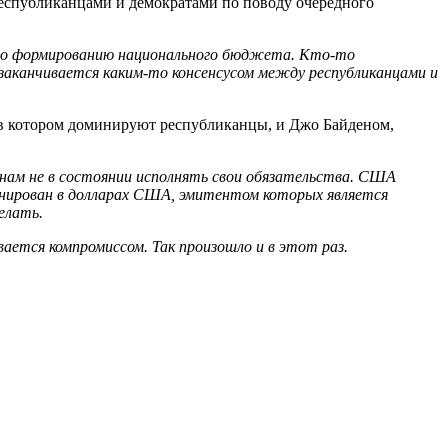
 республиканцами и демократами по поводу очередного
 по формированию национального бюджета. Кто-то
 заканчивается каким-то консенсусом между республиканцами и
, в котором доминируют республиканцы, и Джо Байденом,
инам не в состоянии исполнять свои обязательства. США
инирован в долларах США, эмитентом которых является
елать.
ается компромиссом. Так произошло и в этот раз.