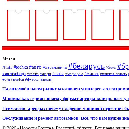
Метки
#беларусь
#бр
#авто
#tochka
#барановичи
#blizko
#берёза
#минск
#контрабанда
#литва
#кража
#кредит
#медицина
#минская_область
#суд
#футбол
#телефон
#школа
На автомобильном рынке усиливается интерес к электром
Машина как сервис: почему формат аренды выигрывает у 
Психология аренды: почему владение машиной перестаёт б
Обслуживание и ремонт автозамков: Всё, что вам нужно зн
© 2026 - Новости Бреста и Брестской области. Все права защи