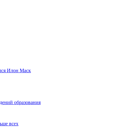
ился Илон Маск
ждений образования
льше всех