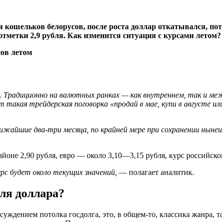
кошельков белорусов, после роста доллар откатывался, потом
отметки 2,9 рубля. Как изменится ситуация с курсами лето
ял. Традиционно на валютных ранках — как внутреннем, так и 
т такая трейдерская поговорка «продай в мае, купи в августе и
жайшие два-три месяца, по крайней мере при сохранении нынеш
йоне 2,90 рубля, евро — около 3,10—3,15 рубля, курс российско
урс будет около текущих значений,
— полагает аналитик.
для доллара?
суждением потолка госдолга, это, в общем-то, классика жанра, т