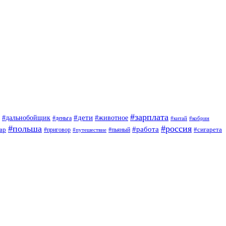
#зарплата
#дети
#дальнобойщик
#животное
#деньга
#китай
#кобрин
#польша
#россия
#работа
ар
#приговор
#сигарета
#путешествие
#пьяный