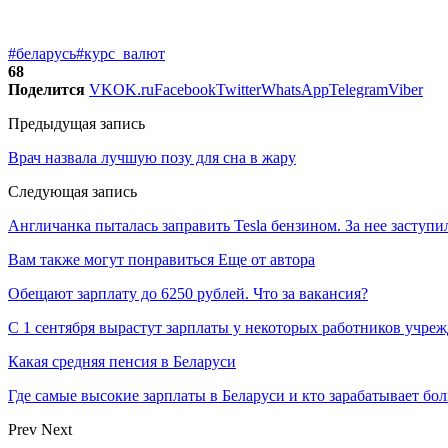
#беларусь
#курс_валют
68
Поделится
VK
OK.ru
Facebook
Twitter
WhatsApp
Telegram
Viber
Предыдущая запись
Врач назвала лучшую позу для сна в жару
Следующая запись
Англичанка пыталась заправить Tesla бензином. За нее заступ
Вам также могут понравиться
Еще от автора
Обещают зарплату до 6250 рублей. Что за вакансия?
С 1 сентября вырастут зарплаты у некоторых работников учре
Какая средняя пенсия в Беларуси
Где самые высокие зарплаты в Беларуси и кто зарабатывает бо
Prev
Next