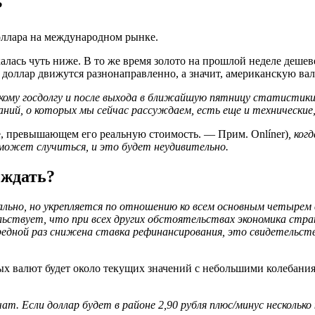
?
доллара на международном рынке.
калась чуть ниже. В то же время золото на прошлой неделе дешев
и доллар движутся разнонаправленно, а значит, американскую ва
кому госдолгу и после выхода в ближайшую пятницу статистики
ий, о которых мы сейчас рассуждаем, есть еще и технические, 
е, превышающем его реальную стоимость. — Прим. Onlíner)
, ког
 может случиться, и это будет неудивительно.
 ждать?
льно, но укрепляется по отношению ко всем основным четырем
ельствует, что при всех других обстоятельствах экономика стра
чередной раз снижена ставка рефинансирования, это свидетельс
ых валют будет около текущих значений с небольшими колебания
ячат. Если доллар будет в районе 2,90 рубля плюс/минус нескол