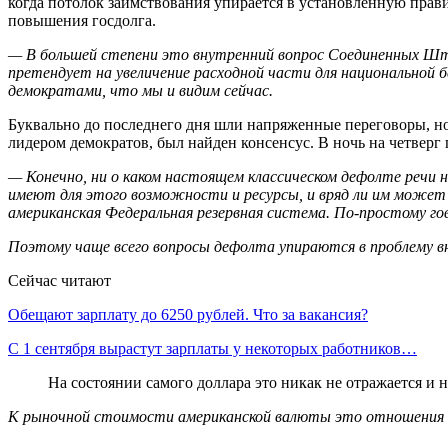
когда потолок заимствования упирается в установленную прав
повышения госдолга.
— В большей степени это внутренний вопрос Соединенных Шт
претендует на увеличение расходной части для национальной 
демократами, что мы и видим сейчас.
Буквально до последнего дня шли напряженные переговоры, но
лидером демократов, был найден консенсус. В ночь на четверг
— Конечно, ни о каком настоящем классическом дефолте речи 
имеют для этого возможности и ресурсы, и вряд ли им может
американская Федеральная резервная система. По-простому гов
Поэтому чаще всего вопросы дефолта упираются в проблему вну
Сейчас читают
Обещают зарплату до 6250 рублей. Что за вакансия?
С 1 сентября вырастут зарплаты у некоторых работников…
На состоянии самого доллара это никак не отражается и н
К рыночной стоимости американской валюты это отношения 