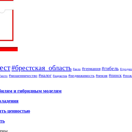
ест
#брестская_область
#гибель
#германия
#вело
#гродно
#налог
#мошенничество
#недвижимость
#пинск
#пож
#пенсия
#наркотик
#мото
обилям и гибридным моделям
владения
ыть ценностью
ать
щены.