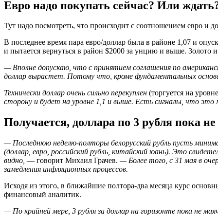
Евро надо покупать сейчас? Или ждать
Тут надо посмотреть, что происходит с соотношением евро и 
В последнее время пара евро/доллар была в районе 1,07 и опус
и пытается вернуться в район $2000 за унцию и выше. Золото 
— Вполне допускаю, что с принятием соглашения по американс
доллар вырастет. Потому что, кроме фундаментальных основан
Технически доллар очень сильно перекуплен
(торгуется на уровн
сторону и будет на уровне 1,1 и выше. Есть сигналы, что это
Получается, доллара по 3 рубля пока не
— Последнюю неделю-полторы белорусский рубль пусть минима
(доллар, евро, российский рубль, китайский юань). Это свидет
видно,
— говорит Михаил Грачев.
— Более того, с 31 мая в о
замедления инфляционных процессов.
Исходя из этого, в ближайшие полтора-два месяца курс основн
финансовый аналитик.
— По крайней мере, 3 рубля за доллар на горизонте пока не ма