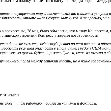
ительством планку. После этого наступает череда торгов между
атов и внутреннего торга насчет каких-то взаимных уступок
безопасности, кто-то — для социальных нужд. Как правило, это
 в воскресенье, 28 мая, было объявлено, что между Конгрессом
 по минскому времени Конгресс утвердил договоренности.
нет и быть не может, когда государство по тем или иным прич
 угрожать реальная опасность в этом плане. Госдолг США ном
оря: сколько нужно будет нарезать бумаги, столько можно и сд
треннего торга между ветвями власти, но в конце все заканчив
е отразится.
не имеет, там работают другие механизмы и факторы.