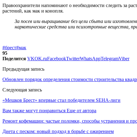
Правоохранители напоминают о необходимости следить за расте
растений, как мак и конопля.
За посев или выращивание без цели сбыта или изготовле
наркотические средства или психотропные вещества, пр
#брест
#мак
95
Поделится
VK
OK.ru
Facebook
Twitter
WhatsApp
Telegram
Viber
Предыдущая запись
Обновлен порядок определения стоимости строительства квадр
Следующая запись
«Мешков Брест» впервые стал победителем SEHA-лиги
Вам также могут понравиться
Еще от автора
Ремонт кофемашин: частые поломки, способы устранения и пр
Диета с песком: новый подход в борьбе с ожирением