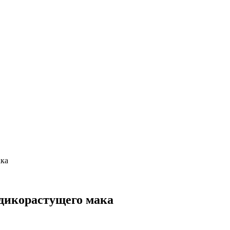
ака
 дикорастущего мака