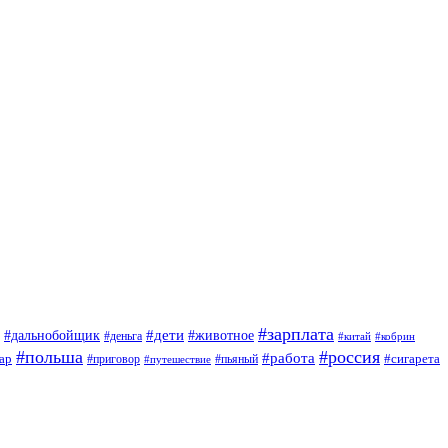
#зарплата
#дети
#дальнобойщик
#животное
#деньга
#китай
#кобрин
#польша
#россия
#работа
ар
#приговор
#сигарета
#путешествие
#пьяный