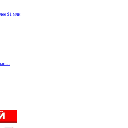
лее $1 млн
енью…