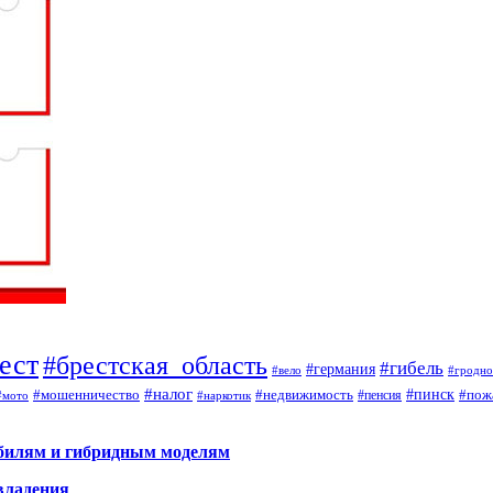
ест
#брестская_область
#гибель
#германия
#вело
#гродно
#налог
#мошенничество
#недвижимость
#пинск
#пож
#пенсия
#наркотик
#мото
обилям и гибридным моделям
владения