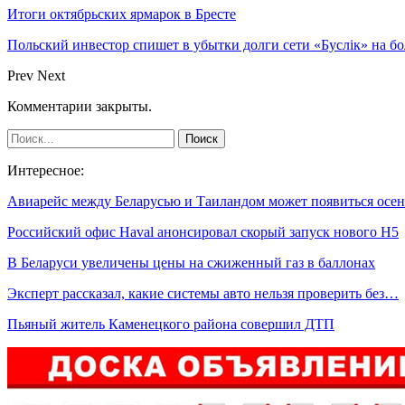
Итоги октябрьских ярмарок в Бресте
Польский инвестор спишет в убытки долги сети «Буслiк» на бо
Prev
Next
Комментарии закрыты.
Интересное:
Авиарейс между Беларусью и Таиландом может появиться ос
Российский офис Haval анонсировал скорый запуск нового H5
В Беларуси увеличены цены на сжиженный газ в баллонах
Эксперт рассказал, какие системы авто нельзя проверить без…
Пьяный житель Каменецкого района совершил ДТП