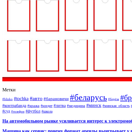
Метки
#беларусь
#бр
#авто
#tochka
#барановичи
#blizko
#берёза
#минск
#контрабанда
#литва
#кража
#кредит
#медицина
#минская_область
#суд
#футбол
#телефон
#школа
На автомобильном рынке усиливается интерес к электром
Машина как сервис: почему формат аренды выигрывает у 