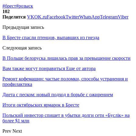
#брест
#розыск
102
Поделится
VK
OK.ru
Facebook
Twitter
WhatsApp
Telegram
Viber
Предыдущая запись
В Бресте спасли птенцов, выпавших из гнезда
Следующая запись
В Польше белоруска лишилась прав за превышение скорости
Вам также могут понравиться
Еще от автора
Ремонт кофемашин: частые поломки, способы устранения и
профилактика
Диета с песком: новый подход в борьбе с ожирением
Итоги октябрьских ярмарок в Бресте
Польский инвестор спишет в убытки долги сети «Буслiк» на
более $1 млн
Prev
Next