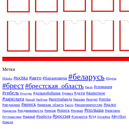
Метки
#беларусь
#авто
#tochka
#барановичи
#blizko
#берёза
#брест
#брестская_область
#германия
#вело
#гибель
#дети
#дальнобойщик
#животное
#деньга
#гродно
#зарплата
#контрабанда
#литва
#кража
#кредит
#китай
#кобрин
#минск
#налог
#мошенничество
#медицина
#минская_область
#мото
#польша
#недвижимость
#пинск
#пожар
#пенсия
#приговор
#наркотик
#россия
#работа
#суд
#футбол
#сигарета
#путешествие
#пьяный
#телефон
#школа