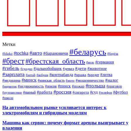
Метки
#беларусь
#авто
#tochka
#барановичи
#blizko
#берёза
#брест
#брестская_область
#германия
#вело
#гибель
#дети
#дальнобойщик
#животное
#деньга
#гродно
#зарплата
#контрабанда
#литва
#кража
#кредит
#китай
#кобрин
#минск
#налог
#мошенничество
#медицина
#минская_область
#мото
#польша
#недвижимость
#пинск
#пожар
#пенсия
#приговор
#наркотик
#россия
#работа
#суд
#футбол
#сигарета
#путешествие
#пьяный
#телефон
#школа
На автомобильном рынке усиливается интерес к
электромобилям и гибридным моделям
Машина как сервис: почему формат аренды выигрывает у
владения