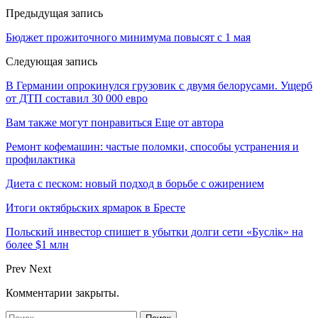
Предыдущая запись
Бюджет прожиточного минимума повысят с 1 мая
Следующая запись
В Германии опрокинулcя грузовик с двумя белорусами. Ущерб
от ДТП составил 30 000 евро
Вам также могут понравиться
Еще от автора
Ремонт кофемашин: частые поломки, способы устранения и
профилактика
Диета с песком: новый подход в борьбе с ожирением
Итоги октябрьских ярмарок в Бресте
Польский инвестор спишет в убытки долги сети «Буслiк» на
более $1 млн
Prev
Next
Комментарии закрыты.