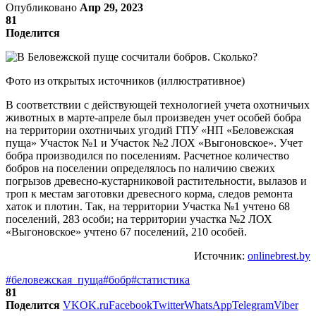
Опубликовано
Апр 29, 2023
81
Поделится
Фото из открытых источников (иллюстративное)
В соответствии с действующей технологией учета охотничьих
животных в марте-апреле был произведен учет особей бобра
на территории охотничьих угодий ГПУ «НП «Беловежская
пуща» Участок №1 и Участок №2 ЛОХ «Выгоновское». Учет
бобра производился по поселениям. Расчетное количество
бобров на поселении определялось по наличию свежих
погрызов древесно-кустарниковой растительности, вылазов и
троп к местам заготовки древесного корма, следов ремонта
хаток и плотин. Так, на территории Участка №1 учтено 68
поселений, 283 особи; на территории участка №2 ЛОХ
«Выгоновское» учтено 67 поселений, 210 особей.
Источник:
onlinebrest.by
#беловежская_пуща
#бобр
#статистика
81
Поделится
VK
OK.ru
Facebook
Twitter
WhatsApp
Telegram
Viber