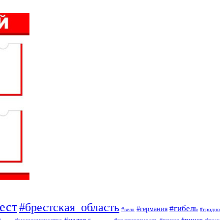
ест
#брестская_область
#гибель
#германия
#вело
#гродно
#налог