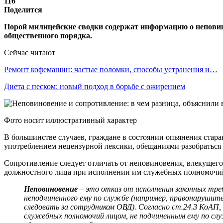
116
Поделится
Порой милицейские сводки содержат информацию о непови
общественного порядка.
Сейчас читают
Ремонт кофемашин: частые поломки, способы устранения и…
Диета с песком: новый подход в борьбе с ожирением
Фото носит иллюстративный характер
В большинстве случаев, граждане в состоянии опьянения ста
употреблением нецензурной лексики, обещаниями разобраться 
Сопротивление следует отличать от неповиновения, влекущег
должностного лица при исполнении им служебных полномочи
Неповиновение
– это отказ от исполнения законных тре
неподчиненного ему по службе (например, правонарушит
следовать за сотрудником ОВД). Согласно ст.24.3 КоАП,
служебных полномочий лицом, не подчиненным ему по слу