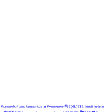
#зарплата
#дети
#дальнобойщик
#животное
#деньга
#китай
#кобрин
#польша
#россия
#работа