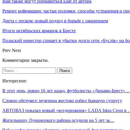
Вам также могут понравиться
Еще от автора
Ремонт кофемашин: частые поломки, способы устранения и пр
Диета с песком: новый подход в борьбе с ожирением
Итоги октябрьских ярмарок в Бресте
Польский инвестор спишет в убытки долги сети «Буслiк» на бо
Prev
Next
Комментарии закрыты.
Интересное:
В этот день, ровно 16 лет назад, футболисты «Динамо-Брест»…
Словно обезумел: мужчина жестоко избил бывшую супругу
АВТОВАЗ показал новый «вседорожник» LADA Iskra Cross в 
Жительницу Лунинецкого района осудили на 5 лет за…