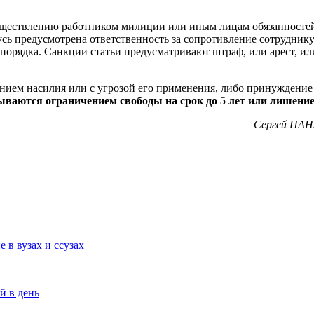
уществлению работником милиции или иным лицам обязанностей 
усь предусмотрена ответственность за сопротивление сотрудник
орядка. Санкции статьи предусматривают штраф, или арест, ил
ением насилия или с угрозой его применения, либо принуждение
ываются ограничением свободы на срок до 5 лет или лишением
Сергей ПАН
 в вузах и ссузах
й в день