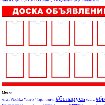
Чай и кофе: пункты обогрева для водителей фур появятся на…
Метки
#беларусь
#бр
#авто
#tochka
#барановичи
#blizko
#берёза
#минск