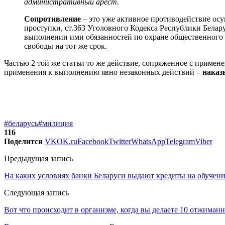
административный арест.
Сопротивление
– это уже активное противодействие ос
проступки, ст.363 Уголовного Кодекса Республики Белар
выполнении ими обязанностей по охране общественного п
свободы на тот же срок.
Частью 2 той же статьи то же действие, сопряженное с примен
применения к выполнению явно незаконных действий –
наказ
#беларусь
#милиция
116
Поделится
VK
OK.ru
Facebook
Twitter
WhatsApp
Telegram
Viber
Предыдущая запись
На каких условиях банки Беларуси выдают кредиты на обучение
Следующая запись
Вот что происходит в организме, когда вы делаете 10 отжимани