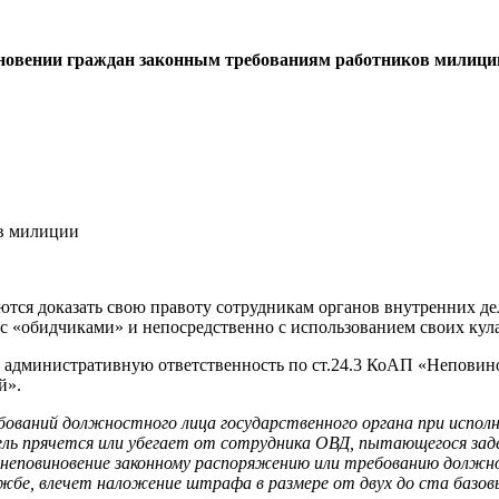
новении граждан законным требованиям работников милиции
раются доказать свою правоту сотрудникам органов внутренних
с «обидчиками» и непосредственно с использованием своих кула
о административную ответственность по ст.24.3 КоАП «Непови
й».
бований должностного лица государственного органа при испол
ель прячется или убегает от сотрудника ОВД, пытающегося зад
 неповиновение законному распоряжению или требованию должно
жбе, влечет наложение штрафа в размере от двух до ста базов