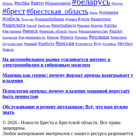
#беларусь
#авто
#tochka
#барановичи
#blizko
#берёза
#брест
#брестская_область
#германия
#вело
#гибель
#дети
#дальнобойщик
#животное
#деньга
#гродно
#зарплата
#контрабанда
#литва
#кража
#кредит
#китай
#кобрин
#минск
#налог
#мошенничество
#медицина
#минская_область
#мото
#польша
#недвижимость
#пинск
#пожар
#пенсия
#приговор
#наркотик
#россия
#работа
#суд
#футбол
#сигарета
#путешествие
#пьяный
#телефон
#школа
На автомобильном рынке усиливается интерес к
электромобилям и гибридным моделям
Машина как сервис: почему формат аренды выигрывает у
владения
Психология аренды: почему владение машиной перестаёт
быть ценностью
Обслуживание и ремонт автозамков: Всё, что вам нужно
знать
© 2026 - Новости Бреста и Брестской области. Все права
защищены.
Любое копирование материалов с нашего ресурса разрешается