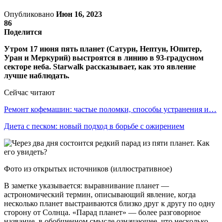
Опубликовано
Июн 16, 2023
86
Поделится
Утром 17 июня пять планет (Сатурн, Нептун, Юпитер,
Уран и Меркурий) выстроятся в линию в 93-градусном
секторе неба. Starwalk рассказывает, как это явление
лучше наблюдать.
Сейчас читают
Ремонт кофемашин: частые поломки, способы устранения и…
Диета с песком: новый подход в борьбе с ожирением
Фото из открытых источников (иллюстративное)
В заметке указывается: выравнивание планет —
астрономический термин, описывающий явление, когда
несколько планет выстраиваются близко друг к другу по одну
сторону от Солнца. «Парад планет» — более разговорное
название, в обобщенном смысле означающее, что несколько