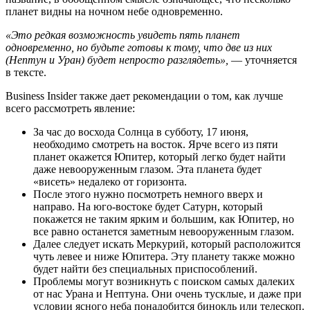
планет видны на ночном небе одновременно.
«Это редкая возможность увидеть пять планет
одновременно, но будьте готовы к тому, что две из них
(Нептун и Уран) будет непросто разглядеть»,
— уточняется
в тексте.
Business Insider также дает рекомендации о том, как лучше
всего рассмотреть явление:
За час до восхода Солнца в субботу, 17 июня,
необходимо смотреть на восток. Ярче всего из пяти
планет окажется Юпитер, который легко будет найти
даже невооруженным глазом. Эта планета будет
«висеть» недалеко от горизонта.
После этого нужно посмотреть немного вверх и
направо. На юго-востоке будет Сатурн, который
покажется не таким ярким и большим, как Юпитер, но
все равно останется заметным невооруженным глазом.
Далее следует искать Меркурий, который расположится
чуть левее и ниже Юпитера. Эту планету также можно
будет найти без специальных приспособлений.
Проблемы могут возникнуть с поиском самых далеких
от нас Урана и Нептуна. Они очень тусклые, и даже при
условии ясного неба понадобится бинокль или телескоп.