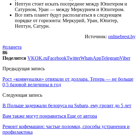
Нептун стоит искать посередине между Юпитером и
Сатурном, Уран — между Меркурием и Юпитером.
Все пять планет будут располагаться в следующем
порядке от горизонта: Меркурий, Уран, Юпитер,
Нептун, Сатурн.
Источник:
onlinebrest.by
#планета
86
Поделится
VK
OK.ru
Facebook
Twitter
WhatsApp
Telegram
Viber
Предыдущая запись
Рост «коммуналки» отвязали от доллара. Теперь — не больше
0,5 базовой величины в год
Следующая запись
В Польше задержали белоруса на Subaru, ему грозит до 5 лет
Вам также могут понравиться
Еще от автора
Ремонт кофемашин: частые поломки, способы устранения и
профилактика