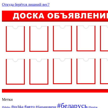
Откуда берётся лишний вес?
Метки
#беларусь
#авто
#tochka
#барановичи
#blizko
#берёза