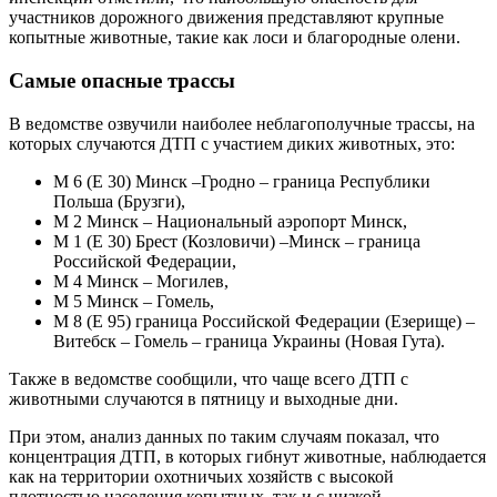
участников дорожного движения представляют крупные
копытные животные, такие как лоси и благородные олени.
Самые опасные трассы
В ведомстве озвучили наиболее неблагополучные трассы, на
которых случаются ДТП с участием диких животных, это:
М 6 (Е 30) Минск –Гродно – граница Республики
Польша (Брузги),
М 2 Минск – Национальный аэропорт Минск,
М 1 (Е 30) Брест (Козловичи) –Минск – граница
Российской Федерации,
М 4 Минск – Могилев,
М 5 Минск – Гомель,
М 8 (Е 95) граница Российской Федерации (Езерище) –
Витебск – Гомель – граница Украины (Новая Гута).
Также в ведомстве сообщили, что чаще всего ДТП с
животными случаются в пятницу и выходные дни.
При этом, анализ данных по таким случаям показал, что
концентрация ДТП, в которых гибнут животные, наблюдается
как на территории охотничьих хозяйств с высокой
плотностью населения копытных, так и с низкой.