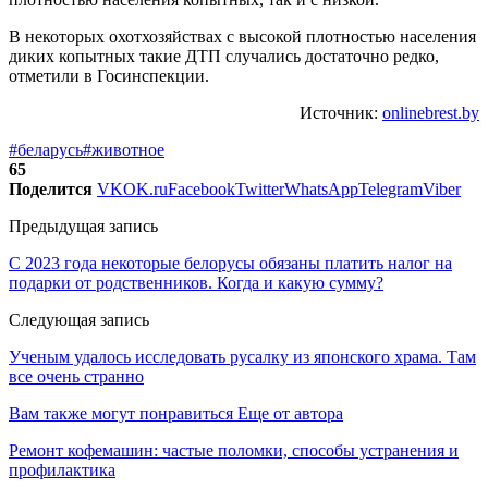
В некоторых охотхозяйствах с высокой плотностью населения
диких копытных такие ДТП случались достаточно редко,
отметили в Госинспекции.
Источник:
onlinebrest.by
#беларусь
#животное
65
Поделится
VK
OK.ru
Facebook
Twitter
WhatsApp
Telegram
Viber
Предыдущая запись
С 2023 года некоторые белорусы обязаны платить налог на
подарки от родственников. Когда и какую сумму?
Следующая запись
Ученым удалось исследовать русалку из японского храма. Там
все очень странно
Вам также могут понравиться
Еще от автора
Ремонт кофемашин: частые поломки, способы устранения и
профилактика