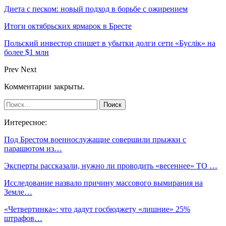
Диета с песком: новый подход в борьбе с ожирением
Итоги октябрьских ярмарок в Бресте
Польский инвестор спишет в убытки долги сети «Буслiк» на
более $1 млн
Prev
Next
Комментарии закрыты.
Интересное:
Под Брестом военнослужащие совершили прыжки с
парашютом из…
Эксперты рассказали, нужно ли проводить «весеннее» ТО …
Исследование назвало причину массового вымирания на
Земле…
«Четвертинка»: что дадут госбюджету «лишние» 25%
штрафов…