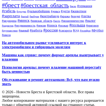
#брест
#брестская_область
#германия
#вело
#гибель
#дети
#дальнобойщик
#животное
#деньга
#гродно
#зарплата
#контрабанда
#литва
#кража
#кредит
#китай
#кобрин
#минск
#налог
#мошенничество
#медицина
#минская_область
#мото
#польша
#недвижимость
#пинск
#пожар
#пенсия
#приговор
#наркотик
#россия
#работа
#суд
#футбол
#сигарета
#путешествие
#пьяный
#телефон
#школа
На автомобильном рынке усиливается интерес к
электромобилям и гибридным моделям
Машина как сервис: почему формат аренды выигрывает у
владения
Психология аренды: почему владение машиной перестаёт
быть ценностью
Обслуживание и ремонт автозамков: Всё, что вам нужно
знать
© 2026 - Новости Бреста и Брестской области. Все права
защищены.
Любое копирование материалов с нашего ресурса разрешается
только с обратной активной ссылкой на страницу статьи.