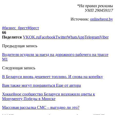
*На правах рекламы
УНП 290459117
Источник:
onlinebrest.by
#бизнес_брест
#брест
66
Поделится
VK
OK.ru
Facebook
Twitter
WhatsApp
Telegram
Viber
Предыдущая запись
Водителя осудили за наезд на дорожного рабочего на трассе
М1
Следующая запись
В Беларуси вновь дешевеет топливо. И снова на копейку
Вам также могут понравиться
Еще от автора
Хоккейное сообщество Беларуси возложило цветы к
Монументу Победы в Минске
Массовая рассылка СМС – выгодно ли это?