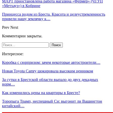
МАРТ приостановлена работа магазина «Фермер» (ЧТУП
«Метхауз») в Кобрине
Принцесса родом из Бреста. Красота и целеустремленность
привели нашу землячку к…
Prev
Next
Комментарии закрыты.
Интересное:
Коробка с сюрпризом: зачем некоторые автостроители…
Новая Toyota Camry шокировала высоким ценником
За сутки в Брестской области выпало до двух декадных
норм…
Как изменились цены на квартиры в Бресте?
Торопыга Трамп, неспешный Си: выгонит ли Вашингтон
китайский…