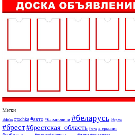
Метки
#беларусь
#авто
#tochka
#барановичи
#blizko
#берёза
#брест
#брестская_область
#германия
#вело
#гибель
#дети