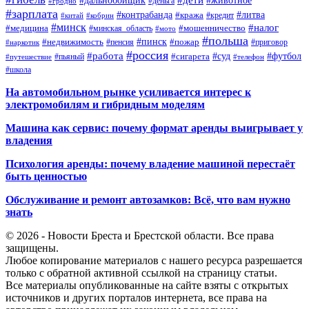
#дальнобойщик
#животное
#деньга
#гродно
#зарплата
#контрабанда
#литва
#кража
#кредит
#китай
#кобрин
#минск
#налог
#мошенничество
#медицина
#минская_область
#мото
#польша
#недвижимость
#пинск
#пожар
#пенсия
#приговор
#наркотик
#россия
#работа
#суд
#футбол
#сигарета
#путешествие
#пьяный
#телефон
#школа
На автомобильном рынке усиливается интерес к
электромобилям и гибридным моделям
Машина как сервис: почему формат аренды выигрывает у
владения
Психология аренды: почему владение машиной перестаёт
быть ценностью
Обслуживание и ремонт автозамков: Всё, что вам нужно
знать
© 2026 - Новости Бреста и Брестской области. Все права
защищены.
Любое копирование материалов с нашего ресурса разрешается
только с обратной активной ссылкой на страницу статьи.
Все материалы опубликованные на сайте взяты с открытых
источников и других порталов интернета, все права на