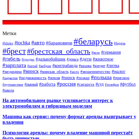
Метки
#беларусь
#авто
#tochka
#барановичи
#blizko
#берёза
#брест
#брестская_область
#германия
#вело
#гибель
#дети
#дальнобойщик
#животное
#деньга
#гродно
#зарплата
#контрабанда
#литва
#кража
#кредит
#китай
#кобрин
#минск
#налог
#мошенничество
#медицина
#минская_область
#мото
#польша
#недвижимость
#пинск
#пожар
#пенсия
#приговор
#наркотик
#россия
#работа
#суд
#футбол
#сигарета
#путешествие
#пьяный
#телефон
#школа
На автомобильном рынке усиливается интерес к
электромобилям и гибридным моделям
Машина как сервис: почему формат аренды выигрывает у
владения
Психология аренды: почему владение машиной перестаёт
быть ценностью