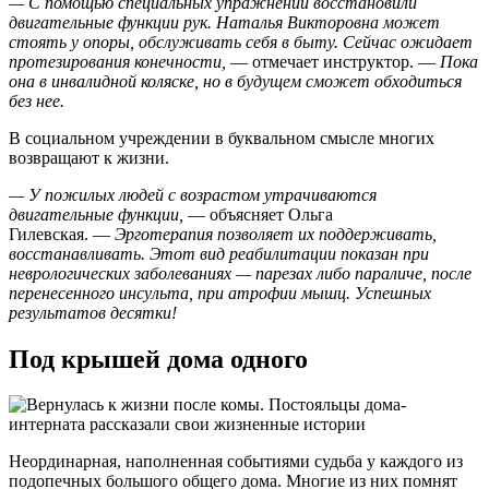
— С помощью специальных упражнений восстановили
двигательные функции рук. Наталья Викторовна может
стоять у опоры, обслуживать себя в быту. Сейчас ожидает
протезирования конечности,
— отмечает инструктор. —
Пока
она в инвалидной коляске, но в будущем сможет обходиться
без нее.
В социальном учреждении в буквальном смысле многих
возвращают к жизни.
— У пожилых людей с возрастом утрачиваются
двигательные функции,
— объясняет Ольга
Гилевская. —
Эрготерапия позволяет их поддерживать,
восстанавливать. Этот вид реабилитации показан при
неврологических заболеваниях — парезах либо параличе, после
перенесенного инсульта, при атрофии мышц. Успешных
результатов десятки!
Под крышей дома одного
Неординарная, наполненная событиями судьба у каждого из
подопечных большого общего дома. Многие из них помнят