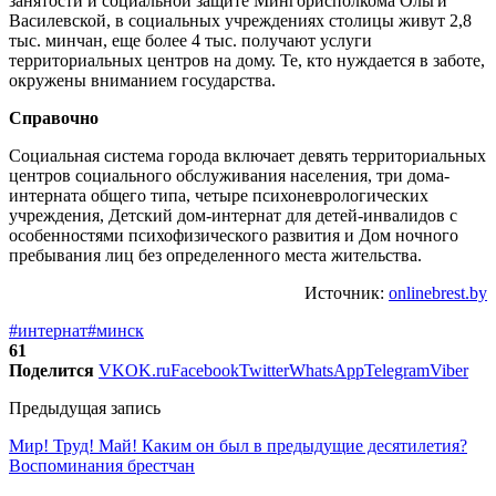
занятости и социальной защите Мингорисполкома Ольги
Василевской, в социальных учреждениях столицы живут 2,8
тыс. минчан, еще более 4 тыс. получают услуги
территориальных центров на дому. Те, кто нуждается в заботе,
окружены вниманием государства.
Справочно
Социальная система города включает девять территориальных
центров социального обслуживания населения, три дома-
интерната общего типа, четыре психоневрологических
учреждения, Детский дом-интернат для детей-инвалидов с
особенностями психофизического развития и Дом ночного
пребывания лиц без определенного места жительства.
Источник:
onlinebrest.by
#интернат
#минск
61
Поделится
VK
OK.ru
Facebook
Twitter
WhatsApp
Telegram
Viber
Предыдущая запись
Мир! Труд! Май! Каким он был в предыдущие десятилетия?
Воспоминания брестчан