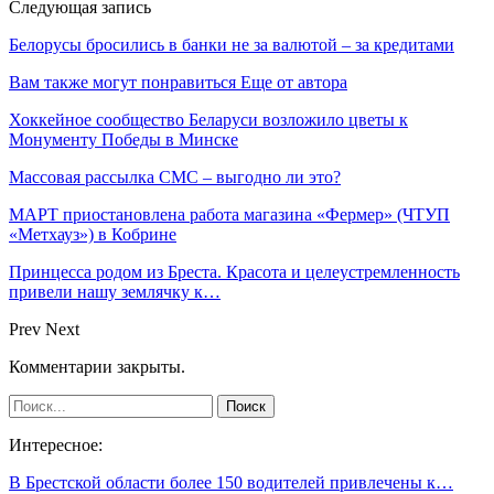
Следующая запись
Белорусы бросились в банки не за валютой – за кредитами
Вам также могут понравиться
Еще от автора
Хоккейное сообщество Беларуси возложило цветы к
Монументу Победы в Минске
Массовая рассылка СМС – выгодно ли это?
МАРТ приостановлена работа магазина «Фермер» (ЧТУП
«Метхауз») в Кобрине
Принцесса родом из Бреста. Красота и целеустремленность
привели нашу землячку к…
Prev
Next
Комментарии закрыты.
Интересное:
В Брестской области более 150 водителей привлечены к…