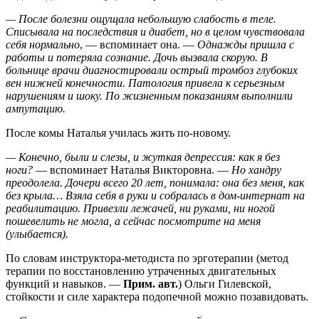
— После болезни ощущала небольшую слабость в теле.
Списывала на последствия и диабет, но в целом чувствовала
себя нормально
, — вспоминает она. —
Однажды пришла с
работы и потеряла сознание. Дочь вызвала скорую. В
больнице врачи диагностировали острый тромбоз глубоких
вен нижней конечности. Патология привела к серьезным
нарушениям и шоку. По жизненным показаниям выполнили
ампутацию.
После комы Наталья училась жить по-новому.
— Конечно, были и слезы, и жуткая депрессия: как я без
ноги?
— вспоминает Наталья Викторовна. —
Но хандру
преодолела. Дочери всего 20 лет, понимала: она без меня, как
без крыла… Взяла себя в руки и собралась в дом-интернат на
реабилитацию. Привезли лежачей, ни руками, ни ногой
пошевелить не могла, а сейчас посмотрите на меня
(улыбается).
По словам инструктора-методиста по эрготерапии (метод
терапии по восстановлению утраченных двигательных
функций и навыков. —
Прим. авт.
) Ольги Гилевской,
стойкости и силе характера подопечной можно позавидовать.