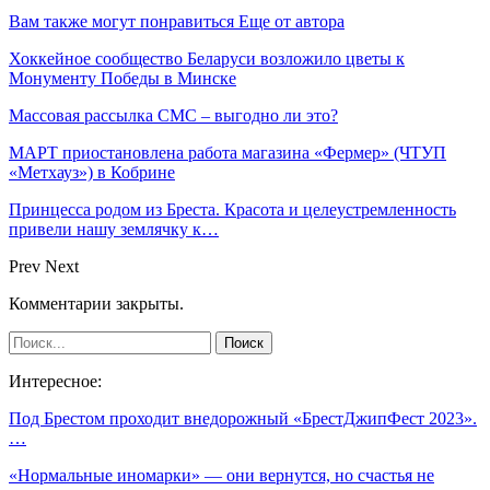
Вам также могут понравиться
Еще от автора
Хоккейное сообщество Беларуси возложило цветы к
Монументу Победы в Минске
Массовая рассылка СМС – выгодно ли это?
МАРТ приостановлена работа магазина «Фермер» (ЧТУП
«Метхауз») в Кобрине
Принцесса родом из Бреста. Красота и целеустремленность
привели нашу землячку к…
Prev
Next
Комментарии закрыты.
Интересное:
Под Брестом проходит внедорожный «БрестДжипФест 2023».
…
«Нормальные иномарки» — они вернутся, но счастья не