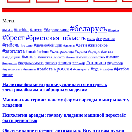
Метки
#беларусь
#авто
#tochka
#барановичи
#blizko
#берёза
#брест
#брестская_область
#германия
#вело
#гибель
#дети
#дальнобойщик
#животное
#деньга
#гродно
#зарплата
#контрабанда
#литва
#кража
#кредит
#китай
#кобрин
#минск
#налог
#мошенничество
#медицина
#минская_область
#мото
#польша
#недвижимость
#пинск
#пожар
#пенсия
#приговор
#наркотик
#россия
#работа
#суд
#футбол
#сигарета
#путешествие
#пьяный
#телефон
#школа
На автомобильном рынке усиливается интерес к
электромобилям и гибридным моделям
Машина как сервис: почему формат аренды выигрывает у
владения
Психология аренды: почему владение машиной перестаёт
быть ценностью
Обслуживание и ремонт автозамков: Всё, что вам нужно