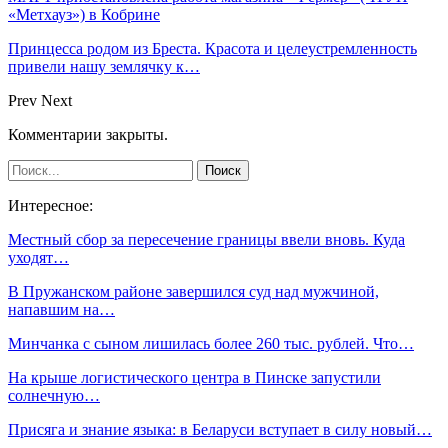
«Метхауз») в Кобрине
Принцесса родом из Бреста. Красота и целеустремленность
привели нашу землячку к…
Prev
Next
Комментарии закрыты.
Интересное:
Местный сбор за пересечение границы ввели вновь. Куда
уходят…
В Пружанском районе завершился суд над мужчиной,
напавшим на…
Минчанка с сыном лишилась более 260 тыс. рублей. Что…
На крыше логистического центра в Пинске запустили
солнечную…
Присяга и знание языка: в Беларуси вступает в силу новый…