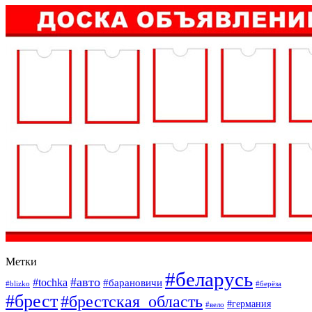
Метки
#беларусь
#авто
#tochka
#барановичи
#blizko
#берёза
#брест
#брестская_область
#германия
#вело