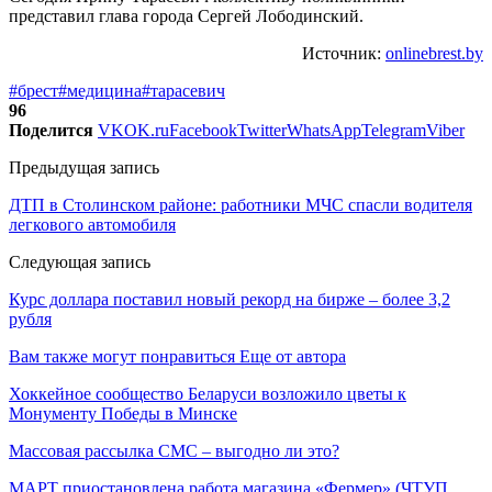
представил глава города Сергей Лободинский.
Источник:
onlinebrest.by
#брест
#медицина
#тарасевич
96
Поделится
VK
OK.ru
Facebook
Twitter
WhatsApp
Telegram
Viber
Предыдущая запись
ДТП в Столинском районе: работники МЧС спасли водителя
легкового автомобиля
Следующая запись
Курс доллара поставил новый рекорд на бирже – более 3,2
рубля
Вам также могут понравиться
Еще от автора
Хоккейное сообщество Беларуси возложило цветы к
Монументу Победы в Минске
Массовая рассылка СМС – выгодно ли это?
МАРТ приостановлена работа магазина «Фермер» (ЧТУП