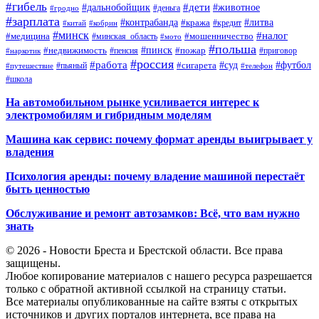
#гибель
#дети
#дальнобойщик
#животное
#деньга
#гродно
#зарплата
#контрабанда
#литва
#кража
#кредит
#китай
#кобрин
#минск
#налог
#мошенничество
#медицина
#минская_область
#мото
#польша
#недвижимость
#пинск
#пожар
#пенсия
#приговор
#наркотик
#россия
#работа
#суд
#футбол
#сигарета
#путешествие
#пьяный
#телефон
#школа
На автомобильном рынке усиливается интерес к
электромобилям и гибридным моделям
Машина как сервис: почему формат аренды выигрывает у
владения
Психология аренды: почему владение машиной перестаёт
быть ценностью
Обслуживание и ремонт автозамков: Всё, что вам нужно
знать
© 2026 - Новости Бреста и Брестской области. Все права
защищены.
Любое копирование материалов с нашего ресурса разрешается
только с обратной активной ссылкой на страницу статьи.
Все материалы опубликованные на сайте взяты с открытых
источников и других порталов интернета, все права на