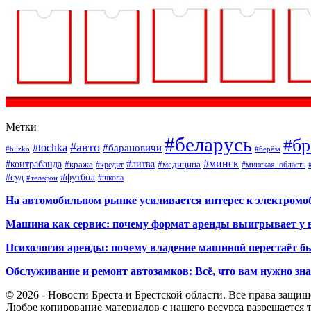
Метки
#беларусь
#бр
#авто
#tochka
#барановичи
#blizko
#берёза
#минск
#контрабанда
#литва
#кража
#кредит
#медицина
#минская_область
#суд
#футбол
#телефон
#школа
На автомобильном рынке усиливается интерес к электром
Машина как сервис: почему формат аренды выигрывает у 
Психология аренды: почему владение машиной перестаёт б
Обслуживание и ремонт автозамков: Всё, что вам нужно зн
© 2026 - Новости Бреста и Брестской области. Все права защи
Любое копирование материалов с нашего ресурса разрешается т