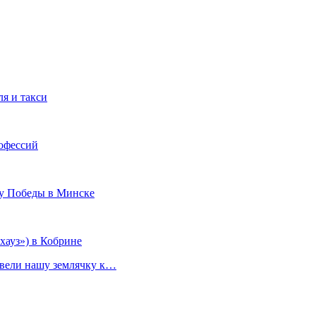
я и такси
офессий
ту Победы в Минске
ауз») в Кобрине
ивели нашу землячку к…