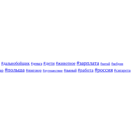
#зарплата
#дети
#дальнобойщик
#животное
#деньга
#китай
#кобрин
#польша
#россия
#работа
ар
#приговор
#сигарета
#путешествие
#пьяный