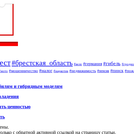
ест
#брестская_область
#гибель
#германия
#вело
#гродно
#налог
#мошенничество
#недвижимость
#пинск
#пож
#пенсия
#наркотик
#мото
обилям и гибридным моделям
владения
ыть ценностью
ать
щены.
олько с обратной активной ссылкой на страницу статьи.