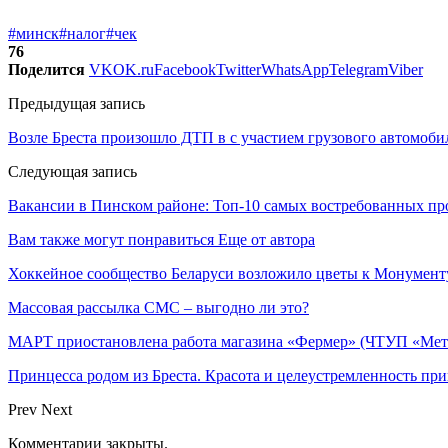
#минск
#налог
#чек
76
Поделится
VK
OK.ru
Facebook
Twitter
WhatsApp
Telegram
Viber
Предыдущая запись
Возле Бреста произошло ДТП в с участием грузового автомобил
Следующая запись
Вакансии в Пинском районе: Топ-10 самых востребованных пр
Вам также могут понравиться
Еще от автора
Хоккейное сообщество Беларуси возложило цветы к Монумен
Массовая рассылка СМС – выгодно ли это?
МАРТ приостановлена работа магазина «Фермер» (ЧТУП «Метх
Принцесса родом из Бреста. Красота и целеустремленность пр
Prev
Next
Комментарии закрыты.