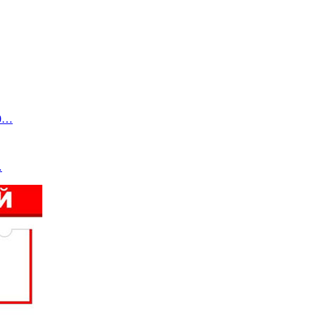
10…
…