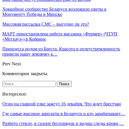
Хоккейное сообщество Беларуси возложило цветы к
Монументу Победы в Минске
Массовая рассылка СМС – выгодно ли это?
МАРТ приостановлена работа магазина «Фермер» (ЧТУП
«Метхауз») в Кобрине
Принцесса родом из Бреста. Красота и целеустремленность
привели нашу землячку к…
Prev
Next
Комментарии закрыты.
Интересное:
Огни на главной елке зажгут 16 декабря. Что ждет брестчан
Где самые высокие зарплаты в Беларуси и кто зарабатывает…
Разбито стекло, в салоне беспорядок и видны следы крови,…