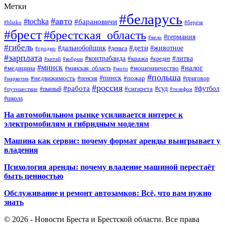
Метки
#беларусь
#авто
#tochka
#барановичи
#blizko
#берёза
#брест
#брестская_область
#германия
#вело
#гибель
#дети
#дальнобойщик
#животное
#деньга
#гродно
#зарплата
#контрабанда
#литва
#кража
#кредит
#китай
#кобрин
#минск
#налог
#мошенничество
#медицина
#минская_область
#мото
#польша
#недвижимость
#пинск
#пожар
#пенсия
#приговор
#наркотик
#россия
#работа
#суд
#футбол
#сигарета
#путешествие
#пьяный
#телефон
#школа
На автомобильном рынке усиливается интерес к
электромобилям и гибридным моделям
Машина как сервис: почему формат аренды выигрывает у
владения
Психология аренды: почему владение машиной перестаёт
быть ценностью
Обслуживание и ремонт автозамков: Всё, что вам нужно
знать
© 2026 - Новости Бреста и Брестской области. Все права