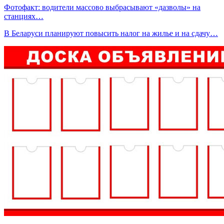
Фотофакт: водители массово выбрасывают «дазволы» на
станциях…
В Беларуси планируют повысить налог на жилье и на сдачу…