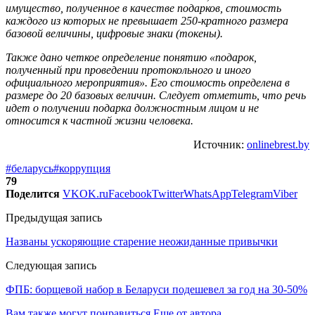
имущество, полученное в качестве подарков, стоимость
каждого из которых не превышает 250-кратного размера
базовой величины, цифровые знаки (токены).
Также дано четкое определение понятию «подарок,
полученный при проведении протокольного и иного
официального мероприятия». Его стоимость определена в
размере до 20 базовых величин. Следует отметить, что речь
идет о получении подарка должностным лицом и не
относится к частной жизни человека.
Источник:
onlinebrest.by
#беларусь
#коррупция
79
Поделится
VK
OK.ru
Facebook
Twitter
WhatsApp
Telegram
Viber
Предыдущая запись
Названы ускоряющие старение неожиданные привычки
Следующая запись
ФПБ: борщевой набор в Беларуси подешевел за год на 30-50%
Вам также могут понравиться
Еще от автора