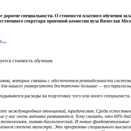
е дорогие специальности. О стоимости платного обучения ш
ветственного секретаря приемной комиссии вуза Вячеслав Мо
ту…
аниями, которые связаны с обеспечением рентабельности систе
 для нашего университета достаточно большие — вуз параллель
кладываются расходы на подготовку того или иного специалиста.
тете международных отношений, юридическом. Среди естестве
орые у нас очень активно развиваются. Хочу сказать, что 60% 
технологиям, химико-биологический. И новые фундаментальные 
своением степени магистра. Это программы специального высшего