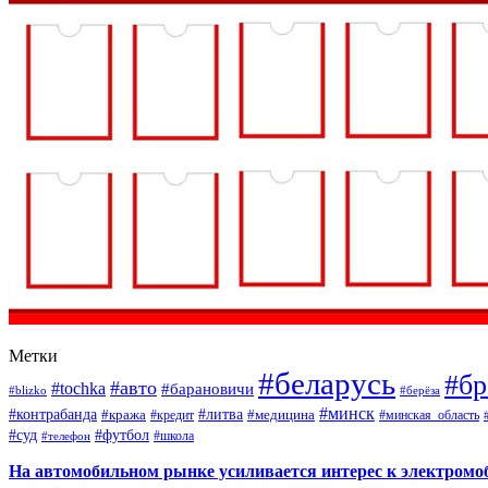
Метки
#беларусь
#бр
#авто
#tochka
#барановичи
#blizko
#берёза
#минск
#контрабанда
#литва
#кража
#кредит
#медицина
#минская_область
#суд
#футбол
#телефон
#школа
На автомобильном рынке усиливается интерес к электром