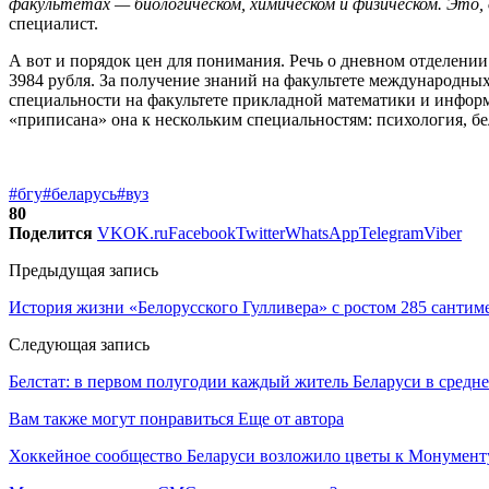
факультетах — биологическом, химическом и физическом. Это
специалист.
А вот и порядок цен для понимания. Речь о дневном отделении
3984 рубля. За получение знаний на факультете международных
специальности на факультете прикладной математики и информ
«приписана» она к нескольким специальностям: психология, бе
#бгу
#беларусь
#вуз
80
Поделится
VK
OK.ru
Facebook
Twitter
WhatsApp
Telegram
Viber
Предыдущая запись
История жизни «Белорусского Гулливера» с ростом 285 сантим
Следующая запись
Белстат: в первом полугодии каждый житель Беларуси в средн
Вам также могут понравиться
Еще от автора
Хоккейное сообщество Беларуси возложило цветы к Монумен