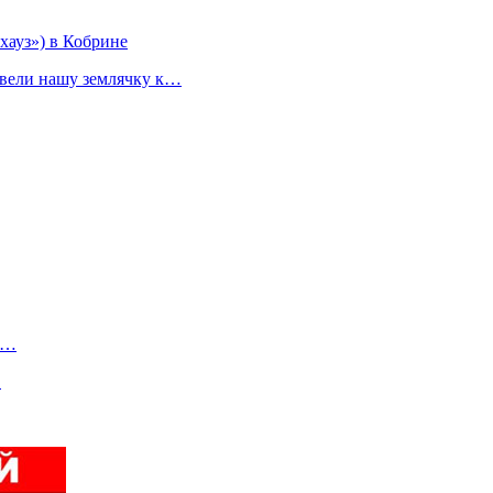
ауз») в Кобрине
ивели нашу землячку к…
ы…
…