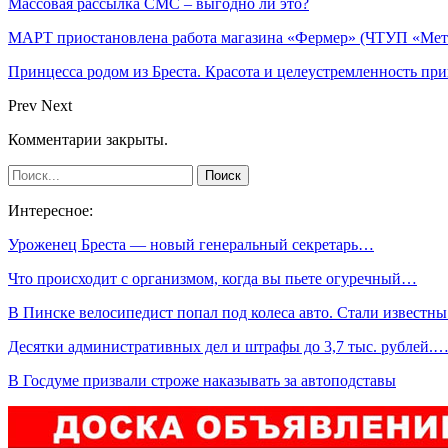
Массовая рассылка СМС – выгодно ли это?
МАРТ приостановлена работа магазина «Фермер» (ЧТУП «Метх
Принцесса родом из Бреста. Красота и целеустремленность пр
Prev
Next
Комментарии закрыты.
Интересное:
Уроженец Бреста — новый генеральный секретарь…
Что происходит с организмом, когда вы пьете огуречный…
В Пинске велосипедист попал под колеса авто. Стали известн
Десятки административных дел и штрафы до 3,7 тыс. рублей.
В Госдуме призвали строже наказывать за автоподставы