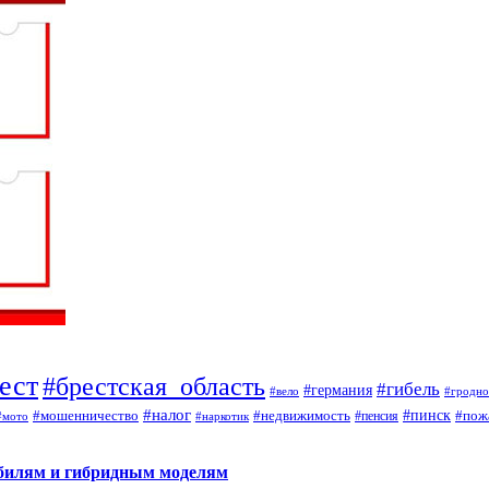
ест
#брестская_область
#гибель
#германия
#вело
#гродно
#налог
#мошенничество
#недвижимость
#пинск
#пож
#пенсия
#наркотик
#мото
обилям и гибридным моделям