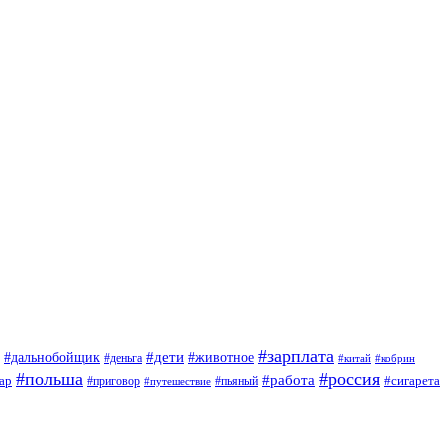
#зарплата
#дети
#дальнобойщик
#животное
#деньга
#китай
#кобрин
#польша
#россия
#работа
ар
#приговор
#сигарета
#путешествие
#пьяный